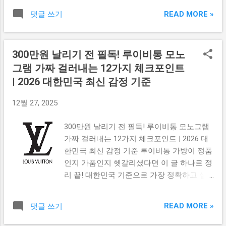
거나 지나치게 쨍하게 변하면 가짜일 가능성
가능한 실전 가품 구별 꿀팁 만 정리했습니
카드가 완벽히 일치 해야 합니다. 문서만 정
이 매우 큽니다. ...
READ MORE »
댓글 쓰기
다. 📌 목차 (클릭하면 바로 이동됩니다) 1.
품이고 시계만 가품인 경우도 많으니 반드시
GG 로고 정렬 & 좌우 대칭 확인 2. 캔버스/가
함께 검증해야 합니다. 4️⃣ 요즘 많이 속는 고
죽 질감과 색감 차이 3. 스티치(바느질) 완성
정밀 가품 구별법 최근 가품은 무게, 스윕초
300만원 날리기 전 필독! 루이비통 모노
도 확인 4. 내부 태그 & 시리얼 넘버 확인 5.
침, 각인까지 흉내냅니다. 그래서 추가로 확인
그램 가짜 걸러내는 12가지 체크포인트
금속 로고 / 지퍼 / 버클 확인 6. 온라인 구매
해야 할 것 – 유리 난반사 – 야광 밝기 – 브레
시 가장 위험한 포인트 7. 안전하게 정품 확인
| 2026 대한민국 최신 감정 기준
이슬릿 유격 – 베젤 회전감 자연스러움 여부
하는 최종 방법 👜 1️⃣ GG 로고 정렬 & 좌우
5️⃣ 해외 직구 시 반드시 체크할 것 ✔ 정식 판
12월 27, 2025
대칭 확인 정품 구찌 GG 패턴은 좌우, 상하가
매처 아니면 1차 의심 ✔ 가격이 지나치게 싸
매우 정교하게 정렬되어 있습니다. ✔ GG 로
면 의심 99% ✔ 정품 인증 + 카드 + 시리얼 3
300만원 날리기 전 필독! 루이비통 모노그램
고가 기울어지거나 흐트러지면 가품 의심 ✔
종...
가짜 걸러내는 12가지 체크포인트 | 2026 대
패턴 간격이 일정하지 않으면 위험 ✔ 로고가
한민국 최신 감정 기준 루이비통 가방이 정품
잘리거나 비뚤면 거의 가품 🧵 2️⃣ 캔버스/가
인지 가품인지 헷갈리셨다면 이 글 하나로 정
죽 질감과 색감 차이 정품은 탄탄하면서 자연
리 끝! 대한민국 기준으로 가장 정확하고 실
스러운 질감과 고급스러운 색감이 특징입니
전에서 바로 확인 가능한 방법만 정리했습니
다. ✔ 인조비닐 느낌이면 가품 가능성 큼 ✔
다. 📌 목차 1. 가죽 품질 & 촉감 확인 2. 모노
지나치게 반짝이거나 광택이 강하면 의심 ✔
READ MORE »
댓글 쓰기
그램 패턴 대칭 확인 3. 스티치(바느질) 정밀
색감이 탁하거나 너무 진하면 위험 ✂️ 3️⃣ 스
도 4. 데이트코드 & 시리얼 확인 5. 로고 각인
티치(바느질) 완성도 확인 정품 구찌는 바느