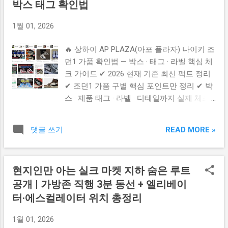
박스 태그 확인법
곳은 공식 명칭으로 Guangzhou Baiyun World
지하층(−1층) 핵심 팁 ✔ 입구 들어가면 바로
Leather Trading Centre 라고 불립니다. 주변
보이는 에스컬레이터 이용 ✔ 일부 구역은 통
1월 01, 2026
에 가죽 상가가 끝없이 이어져 있으며 레플리
로가 좁고 복잡할 수 있음 ✔ 안내 표지판 “B1
카 상품은 보통 밖에 안 보이고 ‘사진 보여주
/ -1” 층 표시 확인 후 이동 ✔ 지하층은 비교
🔥 상하이 AP PLAZA(아포 플라자) 나이키 조
면 창고에서 꺼내주는 방식’ 이 일반적입니다.
적 중저가 상점 밀집 경향 4️⃣ 쇼핑 팁 & 주의
던1 가품 확인법 — 박스 · 태그 · 라벨 핵심 체
3️⃣ 지하철로 가는 법 (가장 정확 & 최신) 📌
사항 흥정은 기본이라는 점을 기억하는 것이
크 가이드 ✔ 2026 현재 기준 최신 팩트 정리
가장 가까운 역 광저우 지하철 Line 2 또는
좋습니다. 시장 규모가 커 길을 잃기 쉬우므
✔ 조던1 가품 구별 핵심 포인트만 정리 ✔ 박
Line 5 → Sanyuanli Station (三元里) 🚶‍♂️ 도보
로 위치 기준점 하나를 먼저 정해두면 편합니
스 · 제품 태그 · 라벨 · 디테일까지 실제 체크
약 2~3분이면 시장 도착 출구는 A 또는 B 출
다. 또한 결제는 현금, 위챗페이, 알리페이 병
방법 📌 목차 — 클릭 시 바로 이동 ▶ 상하이
구가 가장 이동이 편합니다. 4️⃣ 쇼핑 팁 & 주
행 준비 하면 훨씬 수월하게 ...
AP PLAZA 조던 가품 시장 분위기 ▶ 박스
의사항 ✔ 단속 때문에 매장에 로고 없는 샘플
READ MORE »
댓글 쓰기
(BOX)로 가품 구별하는 방법 ▶ 태그 · 라벨
만 둔 곳 많음 ✔ 반드시 흥정 필수 ✔ 오후 6
확인 체크 포인트 ▶ 신발 디테일로 구별하는
시 전 방문 추천 ✔ 알리페이 / 위챗페이 / 현
방법 ▶ 실전 체크 팁 & 주의사항 ▶ 공식 참
금 준비 5️⃣ 방문 전 꼭 봐야 할 공식 사이트
현지인만 아는 실크 마켓 지하 숨은 루트
고 링크 & 도움 버튼 ✔ 상하이 AP PLAZA 조
아래 버튼 누르면 바로 확인 가능 👇 📌 광저
공개 | 가방존 직행 3분 동선 + 엘리베이
던 가품 시장 분위기 상하이 AP PLAZA(아포
우 가죽시장 공식 정보 보기 📌 지도 위치 바
플라자)는 관광객이 많이 찾는 가품 · 레플 판
터·에스컬레이터 위치 총정리
로 열기 ✅ 최종 요약 ✔ 짠시루 = 광저우 최고
매로 유명한 장소 이며 조던1, 덩크, 나이키
의 가죽 도매 중심 ✔ 지하철 2호선 / 5호선 →
1월 01, 2026
인기 모델이 특히 많이 보입니다. 대부분 정
Sanyuanli Station 하차 ✔ 도보 3분 이내 시장