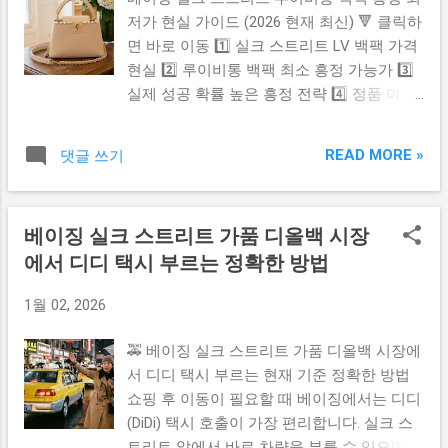
야간 노점은 오후 6시 ~ 자정 근처까지 열립
람 많은 낮 시간대 방문이 비교적 안전하고
저가 현실 가이드 (2026 현재 최신) 🔻 클릭하
니다 👉 여행자 추천 방문시간은 오전 10시
구경하기 좋습니다. ...
면 바로 이동 1️⃣ 실크 스트리트 LV 백팩 가격
~ 오후 4시 (덥지 않고 가장 활발한 시간대)
현실 2️⃣ 루이비통 백팩 최소 흥정 가능가 3️⃣
🚆 위치 · 지도 · 가는 방법 ✔ BTS Chit Lom 도
실제 성공 확률 높은 흥정 전략 4️⃣ 정품 여부
보 접근 가능 ✔ BTS Ratchathewi 도보 접근
체크 핵심 포인트 5️⃣ 반드시 도움 되는 공식
가능 ✔ 공항에서 오면 Airport Rail Link
정보 & 링크 1️⃣ 실크 스트리트 LV 백팩 가격
Ratchaprarop 추천 교통체증 심한 방콕에서
READ MORE »
댓글 쓰기
현실 베이징 실크 스트리트는 지금도 운영 중
BTS 접근 가능한 시장이라는 점이 큰 장점입
이며 관광객 중심 쇼핑 중심지 로 유지되고
니다 💼 가품(Replica) 쇼핑 현실 팁 프라투남
있습니다. 다만 루이비통 정품을 정식으로 파
주변에는 브랜드 가방 · 옷 · 신발 가품을 파는
베이징 실크 스트리트 가품 디올백 시장
는 공식 매장은 아니며 , 시장 내에서 보이는
상점이 실제로 존재합니다. 가격 대비 품질
에서 디디 택시 부르는 정확한 방법
LV 백팩은 대부분 레플리카(모조품) 이 현실
천차만별 정품 보장은 절대 ❌ 통관 문제 가능
입니다. 정품 루이비통 백팩은 원래 수백만
성 있음 👉 완성도 좋은 것만 고르고 싶다면
1월 02, 2026
원대이기 때문에 실크 스트리트에서 나오는
지퍼 · 로고정렬 · 재질 체크 필수입니다 🧠 초
저가 LV 가격은 모두 ‘레플 시세’ 기준으로 이
보자를 위한 실전 쇼핑 팁 ✔ 흥정은 기본! 처
🚕 베이징 실크 스트리트 가품 디올백 시장에
해하는 것이 맞습니다. 2️⃣ 루이비통 백팩 최
음 가격 그대로 사지 말기 ✔ 현금(바트) 준비
서 디디 택시 부르는 현재 기준 정확한 방법
소 흥정 가능가 (현재 기준) 여행자 후기와 최
– 카드 안되는 곳 많음 ✔ 소매치기 주의 – 가
쇼핑 후 이동이 필요할 때 베이징에서는 디디
신 체류자 경험 기준으로 보면 평균적으로 상
방 앞으로 ...
(DiDi) 택시 호출이 가장 편리합니다. 실크 스
인이 처음 부르는 가격은 매우 높게 시작합니
트리트 앞에서 바로 차량을 부를 수 있으며