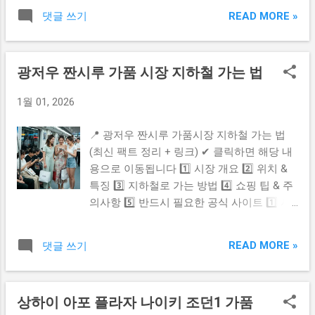
시장 개요 광저우 꾸이화강(桂花岗) 시장은
팩트 🧾 가품·복제품 판매는 매우 흔하며 정
READ MORE »
댓글 쓰기
광저우를 대표하는 가방·피혁 도매 중심지입
품 판매 비율은 극히 낮습니다 💴 가격은 정
니다. 특히 다양한 브랜드 스타일의 가방과
품 대비 극단적으로 저렴하지만 품질과 내구
지갑을 취급하는 상점이 밀집해 있어 여행객
성은 운에 가까움 🗣️ 흥정이 기본 문화라서
광저우 짠시루 가품 시장 지하철 가는 법
과 바이어가 모두 찾는 인기 지역입니다. 2️⃣
처음 가격 그대로 사면 무조건 손해라고 보면
꾸이화강 시장 위치 정보 📍 위치 중심지 廣
됩니다 💡 실제 방문자 쇼핑 팁 ✔️ 반드시 여
1월 01, 2026
州 解放北路 1356–1358 일대 상권이 꾸이화
러 가게 돌며 비교하세요 ✔️ 흥정은 필수입니
강 시장 핵심 구역입니다. 이 지역은 광저우
다 ✔️ 전자제품·고가 제품은 신중하게 판단하
📍 광저우 짠시루 가품시장 지하철 가는 법
가죽 시장 밀집지라 상가들이 서로 연결되어
세요 🔗 필수 공식 정보 바로가기 📌 롯후 시
(최신 팩트 정리 + 링크) ✔ 클릭하면 해당 내
있고 건물 단위로 시장이 이어지는 구조 라
장 정보 보기 🚇 선전 지하철 공식 사이트 정
용으로 이동됩니다 1️⃣ 시장 개요 2️⃣ 위치 &
한 번 들어가면 계속 쇼핑 동선이 이어집니
리 ✔️ 롯후 시장은 선전의 대표 가품 쇼핑 지
특징 3️⃣ 지하철로 가는 방법 4️⃣ 쇼핑 팁 & 주
다. 3️⃣ 📍 입구 & 지하층 접근 방법 꾸이화강
역 ✔️ 지하철 1호선 → 罗湖역 하차하면 바로
의사항 5️⃣ 반드시 필요한 공식 사이트 1️⃣ 시
시장은 보통 1층이 메인 쇼핑 구역이며 지하
연결 ✔️ 흥정 + 품질 판단...
장 개요 광저우 짠시루 시장은 세계적인 가죽
층(−1층)으로 내려가는 통로는 **건물 내부
도매 중심지이며 특히 가방 · 지갑 · 명품 레플
에스컬레이터 또는 계단**을 통해 이동합니
READ MORE »
댓글 쓰기
리카로 유명한 핵심 쇼핑 지역 입니다. 여행
다. 외부에서 바로 내려가는 지하 전용 입구
객뿐 아니라 전 세계 바이어들이 찾는 곳으로
가 아닌 ‘시장 내부에서 내려가는 방식’ 이 일
실제 상가 규모가 매우 넓고 서로 연결된 구
반적이며 입구로 들어가면 바로 보이는 에스
상하이 아포 플라자 나이키 조던1 가품
조라 쇼핑하기 좋습니다. 2️⃣ 위치 & 특징 이
컬레이터 방향으로 이동하면 연결됩니다. 📍