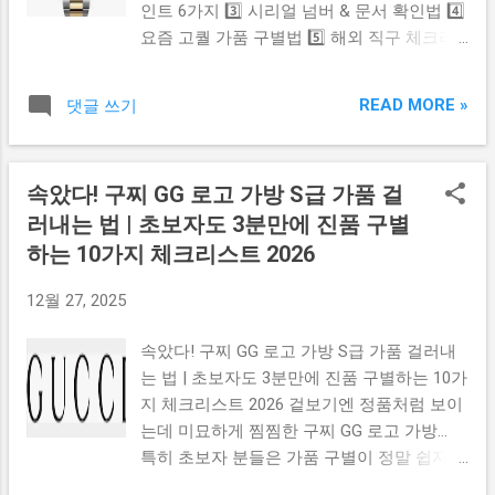
인트 6가지 3️⃣ 시리얼 넘버 & 문서 확인법 4️⃣
되는 편입니다. 또한 케이스 마감, 로고 각인,
가짜는 미세한 스크래치나 울퉁불퉁한 마감
요즘 고퀄 가품 구별법 5️⃣ 해외 직구 체크리
인쇄 퀄리티가 매우 정교하며 플라스틱 냄새
이 보일 수 있습니다. 🧠 4️⃣ 밀봉 상태 ...
스트 🔗 공식 확인 사이트 1️⃣ 해외 직구 롤렉
가 거의 없다는 점도 정품 특징입니다. ⚠ 가
스, 왜 조심해야 할까 해외 직구 시장에는 정
짜 디올 립 글로우에서 가장 많이 나타나는
READ MORE »
댓글 쓰기
품보다 고퀄 가품 이 더 빨리 퍼집니다. 최근
냄새 차이 가짜 제품에서 가장 많이 발견되는
에는 무브먼트까지 모방되기 때문에 단순 육
특징은 바로 냄새입니다. 일반적으로 정품은
안 확인만으로는 어려우며 공식 기준을 알고
부드럽고 은은한 향이 나지만, 가짜는 인위적
속았다! 구찌 GG 로고 가방 S급 가품 걸
확인하는 것이 필수 입니다. 2️⃣ 정품 vs 가품
으로 강한 달콤한 향, 화학 향, 플라스틱 냄새
러내는 법 | 초보자도 3분만에 진품 구별
가장 확실한 구별 포인트 6가지 ✔ 초침 움직
가 나는 경우가 매우 많습니다. 입술에 바를
임 정품은 부드러운 스윕 가품은 미세 끊김이
하는 10가지 체크리스트 2026
제품인 만큼 냄새가 지나치게 강하거나 불쾌
있습니다. ✔ 날짜창 사이클롭스 정품은 정확
하다면 가짜 가능성을 반드시 의심해야 합니
12월 27, 2025
히 2.5배 확대 가품은 1.5~2배가 대부분입니
다. 🎨 정품 vs 가짜 발색 차이 확실하게 정리
다. ✔ 다이얼 각인 정품은 날카롭고 정밀 가
정품 디올 립 글로우는 입술 위에서 자연스럽
속았다! 구찌 GG 로고 가방 S급 가품 걸러내
품은 확대 시 번짐이 보입니다. ✔ 무게 정품
게 톤업되며 “내 입술이 예뻐진 느낌” 으로 표
는 법 | 초보자도 3분만에 진품 구별하는 10가
은 904L 스틸 사용으로 묵직합니다. ✔ 크라
현됩니다. 반면 가짜 제품은 발색이 너무 진
지 체크리스트 2026 겉보기엔 정품처럼 보이
운 로고 디테일 정품은 균형 정확 / 가품은 흐
하거나, 반대로 거의 색이 올라오지 않는 경
는데 미묘하게 찜찜한 구찌 GG 로고 가방…
릿함 발생 ✔ 백케이스 정품 롤렉스 대부분 투
우가 많고 컬러가 균일하지 않은 경우도 자주
특히 초보자 분들은 가품 구별이 정말 쉽지
명 케이스가 아닙니다 . 3️⃣ 시리얼 넘버 & 보
보입니다. 특히 바른 직후 바로 진하게 변하
않습니다. 그래서 실제 현장에서 바로 활용
증 카드 확인법 시리얼 넘버는 케이스 + 보증