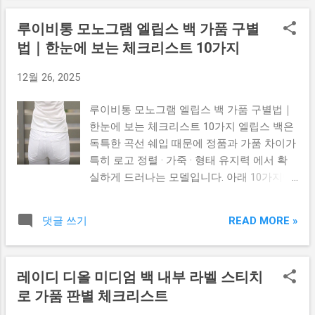
/ 글씨체 6. 금속 하드웨어 체크 7. 안전한 정
질이 일정하고 매우 정교합니다. ✔ 실 굵기
루이비통 모노그램 엘립스 백 가품 구별
품 인증 방법 👜 1️⃣ 가죽 품질 & 촉감 확인 정
일정 ✔ 바느질 길이 균일 ✔ 실 뜯김·삐뚤면
법｜한눈에 보는 체크리스트 10가지
품 루이비통은 가죽 촉감이 자연스럽고 단단
가품 가능성 높음 🔍 4️⃣ 내부 태그 & 시리얼
하며 시간이 지나면 자연 태닝이 진행됩니다.
넘버 확인 정품에는 내부 태그와 숫자 조합의
12월 26, 2025
✔ 너무 플라스틱 느낌이면 가품 의심 ✔ 지나
시리얼 넘버가 존재합니다. ✔ 숫자 조합이 명
치게 뻣뻣하거나 너무 부드러우면 위험 ✔ 사
확하고 번짐 없어야 함 ✔ 바코드/폰트 삐뚤
루이비통 모노그램 엘립스 백 가품 구별법｜
용하면서 색이 자연스럽게 변하는지 확인 🧵
면 위험 ✔ 시리얼 없음 = 거의 가품 🪙 5️⃣ 금
한눈에 보는 체크리스트 10가지 엘립스 백은
2️⃣ 모노그램 패턴 대칭 확인 정품은 LV 패턴
속 로고 / 지퍼 / 버클 확인 정품 금속은 무게
독특한 곡선 쉐입 때문에 정품과 가품 차이가
이 완벽하게 대칭이며 로고가 잘리지 않습니
감 있고 도금이 쉽게 벗겨지지 않습니다. ✔
특히 로고 정렬 · 가죽 · 형태 유지력 에서 확
다. ✔ 패턴이 좌우·상하 완전 대칭인지 ✔ LV
금속 표면 매끈하고 견고 ...
실하게 드러나는 모델입니다. 아래 10가지만
로고가 중간에서 끊기면 가품 확률 큼 ✔ 패턴
체크하면 초보자도 빠르게 진품 여부를 확인
간격이 일정한지 확인 ✂️ 3️⃣ 스티치(바느질)
할 수 있습니다. 📌 목차 로고 패턴 정렬 정확
precision 정품은 스티치 수, 굵기, 간격이 모
READ MORE »
댓글 쓰기
도 가죽 변색(파티나) 핸들 & 엣지코트 스티
두 일정합니다. ✔ 실 두께 균일 ✔ 바느질 흐
치 간격 가죽 질감 쉐입 유지력 지퍼 상태 데
트러짐 없음 ✔ 매듭처리 깔끔 🔍 4️⃣ 데이트
이터 코드 내부 라이닝 무게 & 구조 1️⃣ 로고
코드 & 시리얼 확인 정품에는 제조 국가 + 제
레이디 디올 미디엄 백 내부 라벨 스티치
패턴 정렬 정확도 루이비통 모노그램은 중앙
조 시기를 의미하는 코드가 존재합니다. ✔ 모
로 가품 판별 체크리스트
기준 완벽 대칭이 기본입니다. 특히 엘립스는
델별 코드 위치 다름 ✔ 글씨 번짐 있으면 위
구조가 둥글어 가품일수록 패턴이 틀어지는