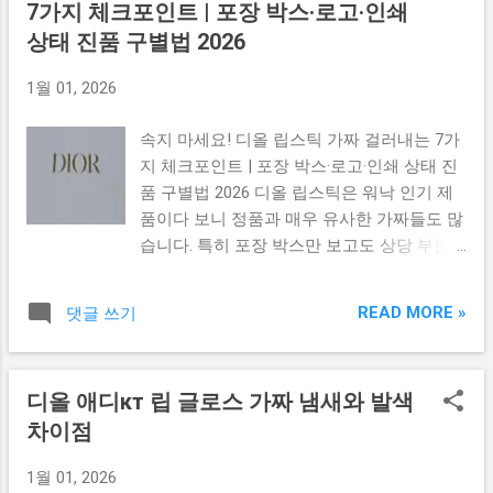
7가지 체크포인트 | 포장 박스·로고·인쇄
에 속기 쉬운 이유 ✔ 4️⃣ 관광객 심리를 노린
Saigon Swagger 공식 사이트 Desino Leather
판매 방식 ✔ 5️⃣ 진품처럼 보여도 가품을 의
상태 진품 구별법 2026
Shop ✔ 흥정 & 좋은 가방 고르는 법 1️⃣ 로고
심해야 할 상황 ✔ 여행자에게 유용한 공식 사
각인 흐림 → 패스 2️⃣ 지퍼 부드럽지 않음 →
1월 01, 2026
이트 🔎 1️⃣ 왜 이렇게 진품처럼 보이는가 —
패스 3️⃣ 스티치 삐뚤면 → 무조건 패스 흥정
핵심 이유 벤탄 시장과 사이공 스퀘어의 가방
팁은 간단합니다 👉 가격 듣고 바로 사지 말
속지 마세요! 디올 립스틱 가짜 걸러내는 7가
이 진짜처럼 보이는 가장 큰 이유는 가품 제
것 👉 다른 가게 한 번 더 보기 👉 “두 개 사면
지 체크포인트 | 포장 박스·로고·인쇄 상태 진
작 공장이 **상당히 정교한 카피 기술과 동일
할인...
품 구별법 2026 디올 립스틱은 워낙 인기 제
한 디자인 패턴을 사용**하기 때문입니다. 또
품이다 보니 정품과 매우 유사한 가짜들도 많
한 실제 브랜드 로고, 금속 장식, 지퍼 형태까
습니다. 특히 포장 박스만 보고도 상당 부분
지 거의 동일하게 재현 되며 일부는 진짜 공
진품 여부를 판단할 수 있기 때문에, 이번 글
장에서 흘러나온 부품이 섞이는 경우도 있어
에서는 ‘현재 확인 가능한 기준’을 바탕으로
더욱 혼란스럽습니다. ⚠ 2️⃣ 가품인데도 고급
READ MORE »
댓글 쓰기
**디올 립스틱 포장 박스로 가짜와 진품을 구
재질을 쓰는 진짜 이유 단순 저가형 위조품이
분하는 체크리스트**를 정리했습니다. ✔ 클
아니라, 관광객을 대상으로 한 “고급 가품
릭하면 바로 이동합니다 ✔ 1️⃣ 박스 디자인 &
(High Grade Fake)” 이 많이 유통되기 때문입
디올 애디кт 립 글로스 가짜 냄새와 발색
인쇄 퀄리티 ✔ 2️⃣ 바코드 & 제조번호 확인법
니다. 이 제품들은 인조가죽이지만 퀄리티가
차이점
✔ 3️⃣ 박스 종이 재질 & 마감 차이 ✔ 4️⃣ 밀봉
높고 촉감도 정교하며 무게감까지 맞춰 제작
상태 & 라벨 확인 포인트 ✔ 5️⃣ 최종 종합 체
되어 진품과 매우 비슷한 느낌을 줍니다. 🎒
1월 01, 2026
크리스트 ✔ 디올 공식 홈페이지 🔎 1️⃣ 디올
3️⃣ 가격과 흥정 구조 때문에 더 속기 쉬운 이