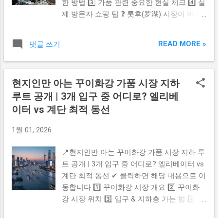
한 방법 3️⃣ 가품 관련 중요한 현실 체크 4️⃣ 실
통 강한 안정적 선택 ✔️ Hampton by Hilton
제 방문자 쇼핑 팁 ❓ 롯후(罗湖) 시장이 어떤
Shenzhen — 중급이지만 만족도 높은 실속형
곳? 📍 롯후상업성(罗湖商业城)은 선전에서
💰 가성비 추천 호텔 ✔️ Crowne Plaza
가장 유명한 쇼핑 빌딩 중 하나이며 가방, 시
Landmark Shenzhen — 가격 대비 만족도 좋
READ MORE »
댓글 쓰기
계, 의류, 전자제품까지 다양한 물품을 판매하
음 ✔️ Hotel Kapok Shenzhen Luohu — 깔끔하
는 대형 상가입니다. 🛍️ 관광객들에게 특히
고 위치 좋음 ✔️ Best Western Felicity Hotel
유명한 이유는 ‘가품·모조품 시장’으로 널리
— 저렴하게 묵기 좋음 ✔️ Metropark Hotel
현지인만 아는 꾸이화강 가품 시장 지하
알려져 있기 때문 이며 가격은 저렴하지만 정
Shenzhen — 이동 편한 좋은 중간 포지션 ✔️
루트 공개 | 3개 입구 중 어디로? 엘리베
품 기대는 하지 않는 것이 좋습니다. ⚠️ 실제
CYBO Station — 최근 여행 후기 만족도 높은
로 정품보다 복제품 비율이 훨씬 높기 때문에
이터 vs 계단 최적 동선
실속 숙소 ✔️ Le Hotel — 숨은 가성비 호텔로
“싸게 재미로 구경” 목적이면 만족도가 높은
인기 상승 🔗 공식 예약 ...
1월 01, 2026
곳 이라는 점을 알고 가면 좋습니다. 🚇 지하
철로 가는 가장 정확한 방법 ✔️ 선전 지하철 1
📍현지인만 아는 꾸이화강 가품 시장 지하 루
호선(Line 1)을 탑니다 ✔️ 罗湖역(Luohu
트 공개 | 3개 입구 중 어디로? 엘리베이터 vs
Station)에서 하차합니다 ✔️ 역과 롯후 시장
계단 최적 동선 ✔ 클릭하면 해당 내용으로 이
건물은 연결되어 있어 표지판만 따라가면 바
동합니다 1️⃣ 꾸이화강 시장 개요 2️⃣ 꾸이화
로 도착 출구 기준으로는 국경 검문소 방향 ·
강 시장 위치 3️⃣ 입구 & 지하층 가는 법 4️⃣ 쇼
쇼핑몰 연결 통로 를 따라가면 가장 빠르게
핑 팁 & 주의사항 5️⃣ 공식 링크 1️⃣ 꾸이화강
도착할 수 있습니다. ⚠️ 가품 시장 관련 현실