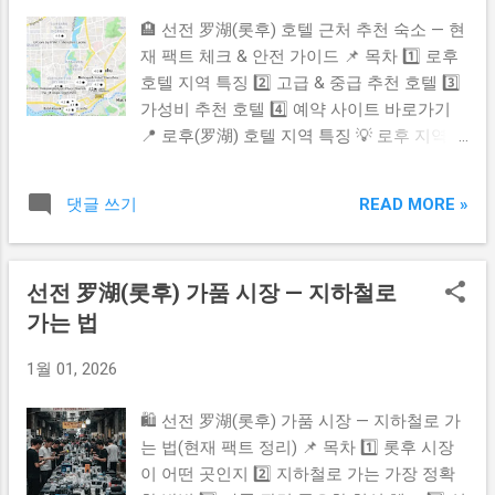
능합니다 2️⃣ 지모 지역 숙소 추천 & 비교 ✔
면 이해하기 쉽습니다....
🏨 선전 罗湖(롯후) 호텔 근처 추천 숙소 — 현
DoubleTree by Hilton Qingdao Jimo → 지모
재 팩트 체크 & 안전 가이드 📌 목차 1️⃣ 로후
중심부에 위치, 체인 호텔이라 안정성 높음 ✔
호텔 지역 특징 2️⃣ 고급 & 중급 추천 호텔 3️⃣
Holiday Inn Express Qingdao → 가성비 좋고
가성비 추천 호텔 4️⃣ 예약 사이트 바로가기
깔끔해서 여행객 만족도 높음 ✔ Sheraton
📍 로후(罗湖) 호텔 지역 특징 💡 로후 지역은
Qingdao Licang → 조금 이동 있지만 체인급
선전 중심부에 위치한 핵심 관광 · 쇼핑 · 교통
고급 숙소 원하는 분 추천 국제 브랜드 = 안전
거점입니다. 🚇 특히 로후역(罗湖站) & 동먼
+ 서비스 안정 + 한국인 이용 많음 3️⃣ 주변 교
READ MORE »
댓글 쓰기
(东门) 인근은 지하철 이동이 매우 편리합니
통 & 이동 지모는 칭다오 시내에서 다소 떨어
다. 🛍️ 쇼핑몰 · 동먼 보행가 · 음식점 밀집 지
져 있으며 택시 이동 또는 차량 이동이 가장
역이라 여행자들의 숙소 선택률이 높습니다.
일반적입니다 대중교통만으로 이동 계획 시
선전 罗湖(롯후) 가품 시장 — 지하철로
⭐ 고급 & 중급 추천 호텔 ✔️ The St. Regis
시간이 꽤 걸릴 수 있으니 여유 일정 추천드
가는 법
Shenzhen — 최고급 5성급 럭셔리 호텔 ✔️
립니다 공항 → 지모 이동 시 택시 or 호출 차
Grand Hyatt Shenzhen — 위치 좋고 서비스
량이 가장 편리 4️⃣ 실제 여행 팁 호텔 선택 시
1월 01, 2026
안정적, 여행 & 출장 모두 적합 ✔️ UrCove by
반드시 ✔ 실제 운영 호텔인지 ✔ 예약 사이트
HYATT Shenzhen Luohu — 깔끔 · 합리적 가
에서 후기 확인 ✔ ...
🛍️ 선전 罗湖(롯후) 가품 시장 — 지하철로 가
격의 하얏트 계열 ✔️ Hyatt Place Shenzhen
는 법(현재 팩트 정리) 📌 목차 1️⃣ 롯후 시장
Dongmen — 동먼 역 근처, 접근성 최상 ✔️
이 어떤 곳인지 2️⃣ 지하철로 가는 가장 정확
Shangri-La Hotel Shenzhen — 넓은 객실 & 전