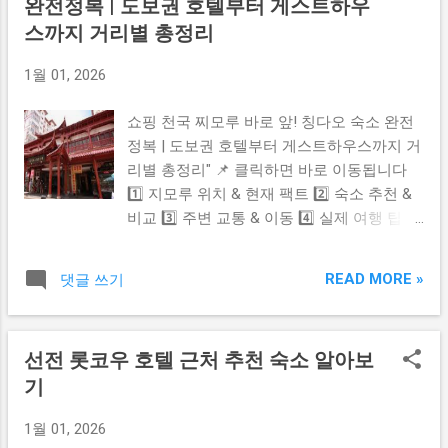
완전정복 | 도보권 호텔부터 게스트하우
니다. 시장 내부가 넓고 상점 수가 많아 시간
협상하는 것이 좋습니다. 여러 개 구매하면
을 넉넉히 잡고 방문하는 것이 좋습니다. 2️⃣
스까지 거리별 총정리
추가 할인을 받는 경우도 많습니다. 🛍 B1 외
영업시간 & 저녁 연장 여부 📌 일반적인 영업
인기 층 추천 1층에는 의류와 카페가 있어 워
1월 01, 2026
시간 기준은 다음과 같습니다. 👉 보통 오전
밍업 쇼핑하기 좋습니다. 상층부에는 식당과
08:00 전후 개장 👉 오후 17:00 ~ 18:00 사이
휴식 공간이 있어 천천히 둘러보며 쉴 수 있
쇼핑 천국 찌모루 바로 앞! 칭다오 숙소 완전
정리 및 마감이 일반적 공식적인 ‘저녁 늦게
습니다. 시간이 허락한다면 위층까지 여유 있
정복 | 도보권 호텔부터 게스트하우스까지 거
까지 연장 영업’ 정보는 확인되지 않으며 대
게 돌면 만족도가 높습니다. 🧠 운영시간 & 필
리별 총정리" 📌 클릭하면 바로 이동됩니다
부분의 상점은 저녁 시간까지 영업하지 않는
수 체크 일반적으로...
1️⃣ 지모루 위치 & 현재 팩트 2️⃣ 숙소 추천 &
경우가 많습니다. 개별 상점마다 문 닫는 시
비교 3️⃣ 주변 교통 & 이동 4️⃣ 실제 여행 팁 5️⃣
간이 조금씩 다를 수 있으며 일부 상점은 더
공식 예약 버튼 1️⃣ 지모루 위치 & 현재 FACT
일찍 닫는 경우도 있습니다. 3️⃣ 방문 팁 & 주
칭다오의 지모(JIMO)는 칭다오 중심과는 거
의사항 ✔ 늦은 시간 방문보다 가능하면 낮 시
READ MORE »
댓글 쓰기
리가 있는 행정구 지역이며 관광객과 출장객
간대 방문이 유리합니다. ✔ 시장 특성상 가격
이 많이 이용하는 숙박 밀집 구역입니다 현재
표 없는 상품이 많으므로 흥정이 거의 필수라
팩트 기준으로 확인 결과 “찌모루 호텔”이라
고 보시면 됩니다. ✔ 사람이 많을 때는 소매
선전 롯코우 호텔 근처 추천 숙소 알아보
는 공식 명칭의 호텔은 주요 예약 사이트에서
치기 주의 가방, 지갑, 휴대폰 관리 필수입니
기
확인되지 않습니다 대신 지모 지역 내 실제
다. 4️⃣ 위치 & 주변 정보 📍 위치 칭다오 시내
운영 중인 호텔 국제 체인 호텔 & 지역 인기
지모루 일대 상권 구역 🚕 택시 이용 시 “즉묵
1월 01, 2026
숙소 이 확실하게 존재하고 안전하게 예약 가
로 시장 (即墨路 小商品市场)”이라고 보여주