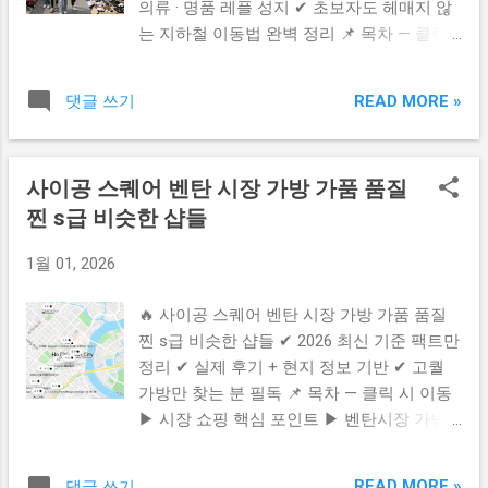
의류 · 명품 레플 성지 ✔ 초보자도 헤매지 않
연결되는 최단 루트 🚇 베이징 지하철 1호선
는 지하철 이동법 완벽 정리 📌 목차 — 클릭
하차역은 Yong'anli Station (永安里역) 출구
시 바로 이동 ▶ 실크 스트리트 시장 기본 정
는 무조건 A 출구 선택이 가장 쉽고 빠릅니다.
보 ▶ 지하철로 가는 방법 ▶ 가품 퀄리티 &
A 출구로 나오면 실크 스트리트 건물과 바로
READ MORE »
댓글 쓰기
쇼핑 팁 ▶ 흥정 요령 & 필수 체크 ▶ 공식 링
연결되며 별도로 길 찾을 필요 없이 쇼핑몰
크 & 유용 사이트 ✔ 실크 스트리트 시장 기본
내부로 바로 진입 가능합니다. ✔ 건물 안으로
정보 베이징에서 가장 유명한 가품 · 레플리
들어간 후 지하 1층 가방존 접근법 쇼핑몰 입
사이공 스퀘어 벤탄 시장 가방 가품 품질
카 쇼핑 시장 으로 가방 · 신발 · 시계 · 의류까
장 후 에스컬레이터 또는 엘리베이터를 찾습
찐 s급 비슷한 샵들
지 선택 폭이 매우 넓습니다. 실내 쇼핑몰 형
니다. 입구 기준 중앙 쪽 에스컬레이터가 가
태라 에어컨 / 깔끔한 쇼핑 환경 이 장점이며
장 편하며 “B1 / Basement” 표지판을 따라가
1월 01, 2026
관광객이 매우 많이 찾는 곳으로 흥정이 기본
면 됩니다. 지하 1층으로 내려가면 주변에 가
문화 입니다. ✔ 지하철로 가는 방법 (가장 쉬
방 상점이 모여 있는 구역이 나오며 핸드백 +
🔥 사이공 스퀘어 벤탄 시장 가방 가품 품질
운 방법) 🚇 베이징 지하철 1호선 을 타고 이
고퀄 레플존 중심으로 이어집니다. 길을 잃어
찐 s급 비슷한 샵들 ✔ 2026 최신 기준 팩트만
동합니다. 도착역은 Yonganli Station (永安里
도 걱정할 필요 없습니다 가방 상점 표지와
정리 ✔ 실제 후기 + 현지 정보 기반 ✔ 고퀄
역) 출구는 A 출구 로 나오면 건물과 바로 연
안내 사인 이 잘 보이는 편입니다. ✔ 헷갈리
가방만 찾는 분 필독 📌 목차 — 클릭 시 이동
결되어 있어 길 잃을 걱정이 없습니다. 📍 위
지 않는 팁 ...
▶ 시장 쇼핑 핵심 포인트 ▶ 벤탄시장 가방
치 Silk Street Market (秀水街 / Silk Street) ✔
특징 ▶ 사이공 스퀘어 특징 & 차이 ▶ S급 퀄
가품 퀄리티 & 실제 분위기 실크 스트리트는
리티 추천 샵 ▶ 흥정 & 퀄리티 체크 요령 ✔
S급 · 미러급 레플 이 많기로 유명하며 디자인
READ MORE »
댓글 쓰기