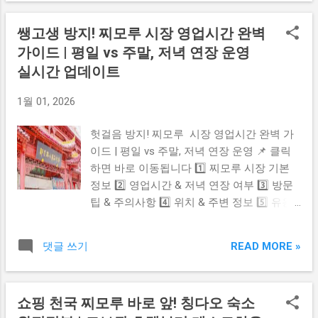
습니다. 📌 목차 (클릭하면 이동합니다) ✔ B1
픽업 위치로 설정하면 실크 스트리트 앞 도로
가방존 위치 & 구성 ✔ 지하1층 가장 빠른 접
로 자동 인식됩니다. 목적지를 입력하고 차량
쌩고생 방지! 찌모루 시장 영업시간 완벽
근법 ✔ 가방존 쇼핑 핵심 팁 ✔ 다른 층 추천
종류를 선택하면 주변 차량이 연결됩니다. 기
가이드 | 평일 vs 주말, 저녁 연장 운영
정보 ✔ 운영시간 & 필수 체크 👜 B1 가방존
사 배정 후 차량번호 확인 후 탑승하면 됩니
위치 & 구성 지하 1층(B1)은 가방 · 캐리어 ·
실시간 업데이트
다. ⚠️ 4. 호출 시 꼭 알아야 할 주의사항 디디
신발 · 벨트 같은 패션 액세서리 중심 구역입
는 기본적으로 현금 결제 지원을 하지 않고
1월 01, 2026
니다. 실내형 쇼핑몰 구조라 날씨 영향을 받
앱 결제 방식입니다. 기사와 문자 또는 전화
지 않고 편하게 쇼핑할 수 있습니다. 층 안내
로 위치 확인 요청이 올 수 있습니다. 사람이
헛걸음 방지! 찌모루 시장 영업시간 완벽 가
판에서도 B1 Luggage / Bags / Shoes 라고
많은 곳이므로 가방과 소지품은 항상 주의하
이드 | 평일 vs 주말, 저녁 연장 운영 📌 클릭
표기되어 있어 찾기 쉽습니다. 🚇 지하1층 가
는 것이 좋습니다. 💳 5. 결제 & 외국인 사용
하면 바로 이동됩니다 1️⃣ 찌모루 시장 기본
장 빠른 접근법 가장 빠른 방법은 지하철 이
팁 신용카드, 알리페이, 위챗페이 연동 후 사
정보 2️⃣ 영업시간 & 저녁 연장 여부 3️⃣ 방문
용 입니다. 베이징 지하철 1호선 Yong’anli (용
용 가능합니다. 외국인도 결제 등록이 가능하
팁 & 주의사항 4️⃣ 위치 & 주변 정보 5️⃣ 유용
안리역) 하차 후 Exit A 로 나와 바로 실크 스
며 영문 버전으로...
링크 버튼 1️⃣ 찌모루 시장 기본 정보 칭다오
트리트 건물로 진입하면 됩니다. 건물에 들어
찌모루 시장은 칭다오 시내에 위치한 의류,
가면 B1 방향 안내표지 따라 에스컬레이터로
READ MORE »
댓글 쓰기
신발, 잡화, 액세서리 등을 판매하는 큰 상점
내려가면 바로 가방존이 나옵니다. 💡 지하1
가 형태의 시장입니다. 관광객과 현지인이 함
층 가방존 쇼핑 핵심 팁 가격표는 실제 판매
께 많이 찾는 쇼핑 명소이며 다양한 물건을
가보다 높은 경우가 많아 흥정이 기본 문화
쇼핑 천국 찌모루 바로 앞! 칭다오 숙소
한꺼번에 구경하기 좋은 곳으로 알려져 있습
입니다. 처음 제시 가격보다 낮게 부드럽게