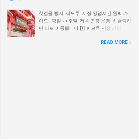
티켓을 2,000원 할인받을 수 있고, 티켓 수수
형식 반복 업로드 를 타깃으로 합니다. 단, AI
료까지 1,000원 추가 할인됩니다. 블루 멤버십
사용 자체는 금지되지 않으며 , 콘텐츠의 독창
헛걸음 방지! 찌모루 시장 영업시간 완벽 가
가입 방법 가입은 삼성 라이온즈 몰에서 회원
성과 진정성 을 유지한다면 문제되지 않습니
이드 | 평일 vs 주말, 저녁 연장 운영 📌 클릭하
권을 구매한 후, 삼성 라이온즈 홈페이지나 앱
다. 📎 유튜브 파트너 프로그램 정책 보기 4.
면 바로 이동됩니다 1️⃣ 찌모루 시장 기본 정
에서 블루 회원 가입을 완료하면 됩니다. 구체
광고 차단 프로그램 관련 정책 현재까지는 광
보 2️⃣ 영업시간 & 저녁 연장 여부 3️⃣ 방문 팁
적인 단계는 다음과 같아요: 모집 기간 확인
고 차단 프로그램 사용 시 경고 메시지 가 유
READ MORE »
& 주의사항 4️⃣ 위치 & 주변 정보 5️⃣ 유용 링
(2025년 2월 예정) 삼성 라이온즈 몰에서 블
튜브에 직접 뜨지는 않지만, 유튜브는 탐지 기
크 버튼 1️⃣ 찌모루 시장 기본 정보 칭다오 찌
루 멤버십 회원권 선착순 구매 삼성 라이온즈
술을 강화 중이며, 앞으로 제한 조치가 도입될
모루 시장은 칭다오 시내에 위치한 의류, 신
홈페이지나 앱에서 "블루 회원가입" 진행 회
가능성 도 있습니다. 좋아하는 유튜버를 응원
발, 잡화, 액세서리 등을 판매하는 큰 상점가
원 가입 시 구매한 회원권 번호 입력 2025년
하고 싶다면 광고를 일시 허용 하는 것도 방법
형태의 시장입니다. 관광객과 현지인이 함께
예상 변경사항 2025년 블루 멤버십에는 몇 가
입니다. 📎 광고 차단 프로그램(Adblock Plus)
많이 찾는 쇼핑 명소이며 다양한 물건을 한꺼
지 변화가 있을 것으로 예상됩니다: 회원 자격
5. 요약 및 보안 수칙 유튜브에서 나타나는 P...
번에 구경하기 좋은 곳으로 알려져 있습니다.
기간이 2년에서 1년으로 단축될 수 있어요. 가
시장 내부가 넓고 상점 수가 많아 시간을 넉넉
입 금액이 1년에 30,000원 정도로 조정될 수
히 잡고 방문하는 것이 좋습니다. 2️⃣ 영업시
있습니다. 혜택이 더욱 다양해질 가능성이 있
간 & 저녁 연장 여부 📌 일반적인 영업시간 기
어요. 2025 모집 일정 예상 2025년 블루 멤버
준은 다음과 같습니다. 👉 보통 오전 08:00 전
십 모집 일정은 다음과 같이 예상됩니다: 공
후 개장 👉 오후 17:00 ~ 18:00 사이 정리 및
지: 2025년 1월 31일 (금) 모집: 2025년 2월 4
마감이 일반적 공식적인 ‘저녁 늦게까지 연장
일 ~ 9일 (화~일) 삼성 ...