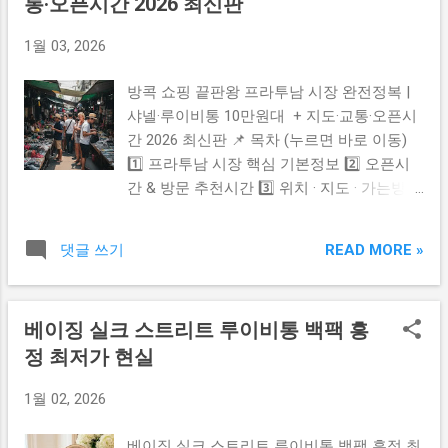
통·오픈시간 2026 최신판
게 운영되고 있다는 점도 특징입니다. ✔️ 오픈
1월 03, 2026
시간 및 영업 특징 카르보네 시장은 사실상
24시간 운영되는 시장 으로 알려져 있으며 특
방콕 쇼핑 끝판왕 프라투남 시장 완전정복 |
히 식자재 구역은 새벽에도 활발하게 운영되
샤넬·루이비통 10만원대 + 지도·교통·오픈시
는 편입니다. 다만 모든 상점이 같은 시간에
간 2026 최신판 📌 목차 (누르면 바로 이동)
여닫는 구조는 아니고 상점마다 영업시간이
1️⃣ 프라투남 시장 핵심 기본정보 2️⃣ 오픈시
다릅니다. 밤에는 별도로 카르보네 나이트 마
간 & 방문 추천시간 3️⃣ 위치 · 지도 · 가는방법
켓(Carbon Night Market) 이 열리는 날도 있어
4️⃣ 가품(Replica) 쇼핑 팁 5️⃣ 초보자 필수꿀팁
저녁 시간대에도 활기찬 분위기를 체험할 수
6️⃣ 공식 홈페이지 & 유용한 링크 📍 프라투남
있습니다. ✔️ 위치 & 교통편 카르보네 시장은
READ MORE »
댓글 쓰기
시장 기본정보 방콕에서 가장 핫한 패션 도매
세부 시내 중심부에 있어 접근성이 좋습니다.
시장입니다. 의류 · 가방 · 신발 · 액세서리까지
✔ 지프니 “Carbon” 또는 “Colon” 방향 표시된
없는 게 없고 가격 협상이 가능한 시장이라
지프니 탑승 시 시장 근처에서 하차 가능합니
베이징 실크 스트리트 루이비통 백팩 흥
💸 여행자들에게 최고의 쇼핑존입니다. 방콕
다. ✔ 택시 / 그랩(Grab) 세부 시내 어디서든
정 최저가 현실
중심 라차테위(Phetchaburi Rd 주변) 플래티
쉽게 이용 가능하며 이동 난이도도 낮고 편리
넘 패션몰과 바로 연결되는 상권 도매 + 소매
합니다. ✔ 도보 이동 콜론 거리(Colon Street)
1월 02, 2026
모두 가능 ⏰ 운영시간 & 방문 추천시간 일반
와도 가까워 시내 이동 동선과 함께 묶어 방
시장 오픈시간은 보통 오전 9시 ~ 오후 8시
문하기 좋습니다. ✔️ 방문 시 유용한 팁 ✔ 사
베이징 실크 스트리트 루이비통 백팩 흥정 최