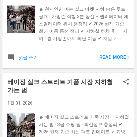
품이 아닌 경우가 많기 때문에 가격 대비 퀄
도착 ✔ 레플리카 쇼핑...
🔥 현지인만 아는 실크 마켓 지하 숨은 루트
리티 중심으로 구매 하는 시장이며 정품 기대
공개 | 가방존 직행 3분 동선 + 엘리베이터·에
보다는 퀄리티 비교 & 체크 가 핵심입니다. ✔
스컬레이터 위치 총정리 ✔ 2026 현재 기준
조던1 박스(BOX)로 구별하는 법 가장 먼저 확
최신 이동 동선 정리 ✔ 지하철 하차 후 → 지
인해야 할 것은 **박스 품질**입니다. 1️⃣ 박
하 1층 가방존까지 최단 이동 ✔ 처음 가도 헤
스 인쇄 품질 정품은 로고가 선명하고 윤곽이
맬 걱정 없는 실전 이동 가이드 📌 목차 — 클
깨끗하지만 가품은 글자 번짐 · 흐린 인쇄 가
릭 시 바로 이동 ▶ 실크 스트리트 지하 1층
자주 보입니다. 2️⃣ 라벨 스티커 정보 사이즈 /
READ MORE »
댓글 쓰기
가방존 구조 이해 ▶ 지하철에서 바로 연결되
모델넘버 / 바코드 정렬이 정품은 정확하지만
는 최단 루트 ▶ 상점 내부 들어간 후 가방존
가품은 글자 두께 불균형 또는 오타가 보이는
찾아가는 방법 ▶ 헷갈리지 않는 팁 & 주의사
경우가 많습니다. 3️⃣ 박스 재질 정품 박스는
베이징 실크 스트리트 가품 시장 지하철
항 ▶ 공식 링크 & 도움 버튼 ✔ 실크 스트리
단단하고 질감이 고급스럽지만 가품은 종이
가는 법
트 지하 1층 가방존 기본 구조 베이징 실크 스
재질이 얇거나 쉽게 찌그러집니다. ✔ 태그 ·
트리트(Silk Street / 秀水街)는 대형 실내 쇼
신발 내부 라벨 확인법 신발 안쪽 라벨은 가
1월 01, 2026
핑몰 구조이며 가방존은 지하 1층(B1)쪽에 집
품 구별에서 가장 중요한 포인트입니다. ✔
중 되어 있습니다. 지하 1층에는 핸드백 · 명
QR 코드 인쇄 상태 정품은 매우 선명하지만
🔥 베이징 실크 스트리트 가품 시장 — 지하철
품 레플 · 토트백 · 백팩 상점이 모여 있고 흥
가품은 흐릿하거나 번진 경우가 많습니다. ✔
가는 법 · S급 쇼핑 팁 · 최신정보 총정리 ✔
정 중심 지역 이기 때문에 쇼핑 동선만 정확
제조 정보 · 생산 국가 표기 폰트가 일정하고
2026 현재 기준 최신 팩트 업데이트 ✔ 가방 ·
히 알면 매우 편합니다. ✔ 지하철에서 바로
정렬이 깔끔한지 확인해야 하...