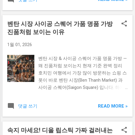
시장 쇼핑 핵심 팁 사이공 스퀘어와 벤탄 시
· 로고 퀄리티가 높은 편이라는 평가가 많습
장은 관광객 중심 쇼핑존이며 브랜드 로고가
니다. 다만 정품이 아닌 경우가 대부분 이므
있는 가방은 대부분 레플리카 인 경우가 많습
로 정품 기대보다는 퀄리티 좋은 레플 쇼핑
벤탄 시장 사이공 스퀘어 가품 명품 가방
니다. 그래서 기대 포인트는 정품 보장 ❌ 대
목적이 좋습니다. ✔ 흥정 요령 & 반드시 체크
진품처럼 보이는 이유
신 퀄리티 좋은 레플 / 디자인 가방을 저렴하
할 것 1️⃣ 처음 제시価格 = 진짜 가격 아님 2️⃣
게 구매 가 핵심입니다. ✔ 벤탄시장 가방 특
최소 50% 이상 흥정 기본 3️⃣ 지퍼 / 스티치 /
1월 01, 2026
징 벤탄시장은 전통시장 분위기라 흥정이 필
로고 각인 반드시 확인 👉 여러 가게 비교 후
수이고 초제시 가격에서 40~60%까지 내려가
결정 👉 “다른 곳도 본다” 말하면 할인 확률 ⬆️
벤탄 시장 & 사이공 스퀘어 가품 명품 가방 —
는 경우 흔함 다만 너무 급하게 구매하지 말
👉 카드보다 현금이 흥정 유리한 경우 많음
왜 진품처럼 보이는지 현재 기준 완벽 정리
고 봉제 / 로고 / 지퍼 마감 반드시 체크하세
✔ 공식 링크 & 여행자 도움 링크 아래 버튼
호치민 여행에서 가장 많이 방문하는 쇼핑 스
요 ✔ 사이공 스퀘어 특징 에어컨 있는 실내형
누르면...
폿이 바로 벤탄 시장(Ben Thanh Market) 과
쇼핑몰 구조라 벤탄시장보다 훨씬 쇼핑이 편
사이공 스퀘어(Saigon Square) 입니다. 하지
합니다. 가방 퀄리티도 상대적으로 안정적이
만 이곳은 가품 명품 가방이 매우 정교하게
고 S급 레플 / 미러급 퀄리티 많이 보임 다만
만들어져 진품처럼 보이기로 유명한 곳 이기
가격은 조금 더 셉니다. ✔ 현지에서 평 좋은
READ MORE »
댓글 쓰기
때문에 주의가 필요합니다. ✔ 클릭하면 바로
S급 가방샵 정품 느낌에 가까운 고퀄 가방 찾
이동합니다 ✔ 1️⃣ 왜 이렇게 진짜처럼 보이는
는다면 시장보다는 아래 샵들이 안정적입니
가 — 핵심 이유 ✔ 2️⃣ 가품인데도 고급 재질
다. - Saigon Swagger - Desino Leather
속지 마세요! 디올 립스틱 가짜 걸러내는
을 쓰는 진짜 이유 ✔ 3️⃣ 가격·협상 구조 때문
Goods - Balosaigon - Birdybag Luxury Design