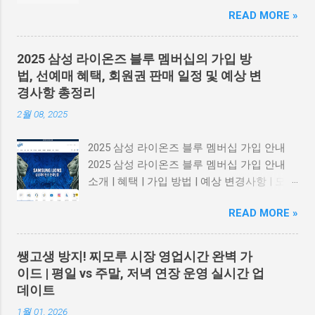
고 차단 프로그램 관련 정책 5. 요약 및 보안
나 O의 원형이 찌그러지는 현상 이 나타납니
READ MORE »
수칙 1. 유튜브 PDF 업데이트 경고란? 일부 사
다. 또한 각인이 치우치거나 흐릿하면 가품
용자들은 유튜브 접속 시 "PDF 파일을 업데이
가능성이 높습니다. 하드웨어 각인 깊이 & 번
트 하시오" 같은 메시지를 마주하게 됩니다.
짐 체크법 정품은 레이저·정밀 가공으로 깊이
2025 삼성 라이온즈 블루 멤버십의 가입 방
이는 공식 유튜브 알림이 아닌 광고성 팝업 이
감 있는 단정한 각인 을 유지합니다. 반면 가
법, 선예매 혜택, 회원권 판매 일정 및 예상 변
자, 악성 소프트웨어 유도 가능성 이 높은 사
품은 얕거나 지나치게 깊고, 빛 반사 시 번져
경사항 총정리
기 형태입니다. 📎 Adobe 공식 PDF 리더 다운
보이며 가장자리가 날카롭지 못합니다. 각인
2월 08, 2025
로드 2. 피싱 및 악성 앱 가능성 판단 기준 출
표면 질감 & 라인 깨짐 확인 정품은 라인이
처가 불분명 하거나 광고 네트워크에서 유입
끊기지 않고 매끈합니다. 그러나 가품은 확대
2025 삼성 라이온즈 블루 멤버십 가입 안내
된 경우 업데이트를 긴급히 요구 하거나 '지금
시 라인 깨짐, 미세한 톱니 흔적 이 보이는 경
2025 삼성 라이온즈 블루 멤버십 가입 안내
클릭하세요' 식의 유도 문구 사용 의심스러운
우가 많습니다. 또한 표면 금속 마감이 균일
소개 | 혜택 | 가입 방법 | 예상 변경사항 | 모집
링크, .apk 파일 등 다운로드 요구 맞춤법 오
하지 않으면 가품 의심 신호입니다. 내부 로
일정 블루 멤버십 소개 삼성 라이온즈의 블루
류, 문법 오류 등 비전문적 메시지 구성 로그
고 태그 · 폰트 비율 확인 내부 가죽 라벨의
READ MORE »
멤버십이 2025년을 맞아 새롭게 모집을 시작
인 정보, 원격 제어 권한 등 개인정보 요구 📎
Made in Italy 폰트 간격과 위치는 매우 정교
합니다! 이 멤버십은 라이온즈 팬들에게 특별
KISA 공식 홈페이지 (한국인터넷진흥원) 3.
합니다. 가품은...
한 혜택을 제공하는 유료 회원 제도입니다. 블
2025 유튜브 광고 및 콘텐츠 정책 변화 2025
쌩고생 방지! 찌모루 시장 영업시간 완벽 가
루 멤버십 혜택 가장 큰 혜택은 일반 예매보다
년 7월부터 유튜브는 반복적·비진정성 콘텐츠
이드 | 평일 vs 주말, 저녁 연장 운영 실시간 업
하루 먼저 티켓을 예매할 수 있다는 점이에요.
에 대해 수익 제한 조치를 강화하고 있습니다.
데이트
또한, 외야 지정석, SKY 지정석, SKY 자유석
이는 특히 AI로 자동 생성된 콘텐츠 중 동일한
1월 01, 2026