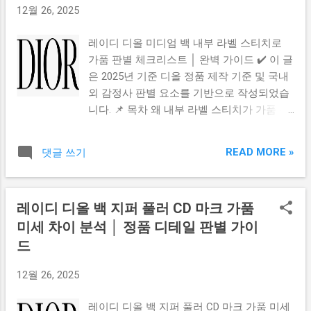
험 ✔ 코드 없는 경우 거의 없음 ⭐ 5️⃣ 로고 각
12월 26, 2025
경우가 많습니다. ✔ LV 기울어짐 / 잘림 = 가
인 / 글씨체 Louis Vuitton Paris 글씨 각인은
품 의심 2️⃣ 가죽 변색(파티나) 정품 베지터블
또렷하고 일정해야 합니다. ✔ 글씨 선명 ✔
레이디 디올 미디엄 백 내부 라벨 스티치로
가죽은 시간이 지나면 자연스러운 꿀색으로
간격 일정 ✔ 깊이 균일 🪙 6️⃣ 금속(하드웨어)
가품 판별 체크리스트 │ 완벽 가이드 ✔️ 이 글
변합니다. 가품은 노랗게 칠한 느낌이 많습니
체크 정품 금속은 무겁고 단단하며 쉽게 벗겨
은 2025년 기준 디올 정품 제작 기준 및 국내
다. ✔ 너무 밝거나 균일한 노랑 = 가품 의심
지지 않습니다. ✔ 지퍼 부드럽게 열림 ✔ 무
외 감정사 판별 요소를 기반으로 작성되었습
3️⃣ 핸들 & 엣지코트 정품 엣지코트는 매끈하
게감 있는 금속...
니다. 📌 목차 왜 내부 라벨 스티치가 가품 판
고 일정합니다. 가품은 울퉁불퉁하거나 갈라
별 핵심인가? 라벨 위치 & 정렬 상태 확인 스
짐이 많습니다. ✔ 균열·갈라짐 있으면 가품
티치 간격 · 두께 · 균형 체크 실 마감 처리 &
가능성 높음 4️⃣ 스티치 개수 & 간격 루이비통
READ MORE »
댓글 쓰기
뜯김 여부 내부 라벨 폰트 · 엠보싱 조합 확인
은 정밀한 스티치 규칙을 따릅니다. 가품은
실사용자들이 가장 많이 속는 포인트 정품 확
두께·간격이 들쑥날쑥합니다. ✔ 박음질 삐뚤
인 도움되는 공식 참고 링크 왜 내부 라벨 스
면 거의 가품 5️⃣ 가죽 질감 & 탄성 정품은 탄
레이디 디올 백 지퍼 풀러 CD 마크 가품
티치가 가품 판별 핵심인가? 레이디 디올 미
성이 있고 자연스러운 결이 살아있습니다. 가
미세 차이 분석 │ 정품 디테일 판별 가이
디엄 백의 내부 라벨 스티치는 단순한 장식이
품은 딱딱하거나 플라스틱 느낌이 납니다. 6️⃣
아니라 브랜드 기술력이 그대로 드러나는 핵
드
쉐입 유지력 엘립스는 형태 유지가 핵심입니
심 요소입니다. 정품은 작은 내부 디테일까지
다. 정품은 단단 / 가품은 흐물거림 ✔ 쉐입 무
12월 26, 2025
완벽하게 마감되지만 가품은 이 정밀도를 재
너지면 의심 7️⃣ 지퍼 브랜드 & 움직임 정품 =
현하지 못하는 경우가 많습니다. 그래서 내부
부드럽고 안정적 가품 = 뻑뻑·금속 저급 ✔ 지
레이디 디올 백 지퍼 풀러 CD 마크 가품 미세
라벨 스티치만 제대로 보면 가품 판별 확률이