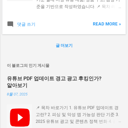
형 있게 이어지며 곡선과 직선의 비율이 매우
게 엉킨 흔적이 보이는 경우가 많습니다. 특
준을 기반으로 작성하였습니다. 📌 목차 레이
일정합니다. 가품은 대체로 C가 과하게 둥글
히 흐트러짐, 실 끊김, 거친 마감 이 있다면 강
디 디올 미니 백이 특히 가품 타겟이 되는 이
거나, D가 두껍고 답답해 보이는 비율 이 흔하
하게 의심해도 좋습니...
유 로고 각인 왜곡 1단계｜DIOR 문자 두께·정
게 나타납니다. 또한 문자 간격이 살짝 벌어
READ MORE »
댓글 쓰기
렬 확인 하드웨어 각인 깊이 & 번짐 체크법
져 있거나 붙은 경우가 많다면 가품 가능성이
각인 표면 질감 & 라인 깨짐 확인 내부 로고
높습니다. 엣지 마감 · 각도 · 두께 차이 정품
태그 · 폰트 비율 확인 실사용자들이 가장 많
풀러는 엣지가 부드럽게 유선형으로 떨어지
글 더보기
이 속는 포인트 정품 확인 도움되는 공식 사
며 두께가 일정합니다. 반면 가품은 금속 절
이트 & 참고자료 레이디 디올 미니 백이 특히
단 마감이 거칠거나 모서리가 뭉툭할 수 있습
가품 타겟이 되는 이유 레이디 디올 미니 백
니다. 특히 가품은 측면 두께가 불균형하거나
이 블로그의 인기 게시물
은 브랜드 상징성과 높은 리셀가 때문에 가장
미세하게 뒤틀린 경우 가 많아 확인 포인트가
많이 모조되는 라인입니다. 특히 미니 사이즈
됩니다. 각인 깊이 · 음영 · 반사도 체크 포인트
유튜브 PDF 업데이트 경고 광고 후킹인가?
는 하드웨어가 작아 각인 디테일을 속이기 쉽
정품 CD 각인은 레이저 정밀 가공으로 깊이
알아보기
다고 생각해 가품 제작이 집중됩니다. 그러나
감이 일정하고 빛을 받으면 선명한 음영을 만
8월 07, 2025
정품은 작은 사이즈에서도 각인 퀄리티가 절
듭니다. 하지만 가품은 얕거나 과하게 깊으며,
대 무너지지 않습니다 . 로고 각인 왜곡 1단계
빛 반사 시 라인이 번져 보입니다. 확대 시 각
📌 목차 바로가기 1. 유튜브 PDF 업데이트 경
│ DIOR 문자 두께·정렬 확인 정품 로고는 모
인 테두리가 깨끗한지, 톱니처럼 울퉁불퉁한
고란? 2. 피싱 및 악성 앱 가능성 판단 기준 3.
든 알파벳 두께가 일정하며 균형이 완벽합니
지 확인하면 가품 판별 확률이 크게 올라갑니
2025 유튜브 광고 및 콘텐츠 정책 변화 4. 광
다. 가품은 대부분 D와 R이 과도하게 두껍거
다. 메...