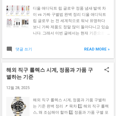
립스틱 포장 박스 디자인 & 인쇄 퀄리티 정품
유 처음 제시하는 가격은 진품 가격을 연상하
디올 애디딕트 립 글로우 정품 냄새·발색 차
디올 립스틱 박스는 글씨가 매우 선명하고 금
게 만들 만큼 높습니다. 그러나 흥정을 하면
이 vs 가짜 구별법 완벽 정리 디올 애디딕트
속 광택이 균일합니다. 가짜 제품은 글자가
갑자기 크게 할인해 주면서 “공장 직거래” “백
립 글로우 는 전 세계적으로 워낙 유명하다
흐릿하거나 번진 느낌이 있고, 디올 로고 폰
화점 물량” “오프라인 전용” 같은 멘트를 붙여
보니 가짜 제품도 정말 많이 돌아다니고 있습
트 두께가 미묘하게 다르거나 거칠게 인쇄 된
신뢰를 유도합니다. 이 가격 전략 때문에 ‘진
니다. 그래서 이번 글에서는 현재 기준으로
경우가 많습니다. 특히 정품은 모서리 인쇄가
짜인데 싸게 사는 느낌’...
확인된 사실을 기반으로 **정품과 가짜의 ‘냄
깔끔하고 박스 전체 균형감이 깨지지 않는 것
새 차이 + 발색 차이 + 실제 구별 포인트’**를
이 특징입니다. ⚠ 2️⃣ 바코드 & 제조번호(배
READ MORE »
댓글 쓰기
정리했습니다. 읽기 쉽게 형광 표시와 클릭
치코드) 확인법 정품 디올 립스틱 박스에는
가능한 목차도 적용했으니 편하게 참고하세
배치코드(제조번호)가 정확하게 표기되며, 해
요. ✔ 클릭하면 바로 이동합니다 ✔ 정품 디
당 코드가 온라인 정품 인증 사이트에서 조회
해외 직구 롤렉스 시계, 정품과 가품 구
올 립 글로우 특징 ✔ 가짜 제품 냄새 차이 ✔
가능 한 경우가 많습니다. 가짜 제품은 코드
별하는 기준
정품 vs 가짜 발색 차이 ✔ 정품 구별 체크리
가 없거나 숫자 배열이 비정상적이거나, 조회
스트 ✔ 디올 공식 홈페이지 🔎 정품 디올 애
되지 않는 경우가 대부분입니다. 🎨 3️⃣ 박스
12월 28, 2025
디딕트 립 글로우의 진짜 특징 정품 립 글로
종이 재질 & 마감 차이 정품 박스는 단단하고
우는 입술 pH에 반응하여 자연스럽게 색이
묵직하며 금속 느낌이 고급스럽게 반사됩니
해외 직구 롤렉스 시계, 정품과 가품 구별하
변하는 것이 가장 큰 특징입니다. 발색이 과
다. 반면 가짜는 광택이 과하게 번쩍거리거나,
는 기준 완벽 정리 📌 목차 1️⃣ 해외 직구 롤렉
하지 않고 맑고 투명하면서도 생기 있게 올라
종이가 얇고 쉽게 눌리는 느낌 이 나는 경우
스, 왜 조심해야 할까 2️⃣ 정품과 가품 구별 포
오는 컬러 가 특징이며, 촉촉함이 오래 유지
가 많습니다. 또한 정품은 표면이 균일하지만