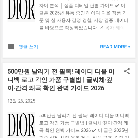
퍼 감이 중요 포인트 8️⃣ 데이터 코드(Date
차이 분석 │ 정품 디테일 판별 가이드 ✔️ 이
크게 올라갑니다 . 라벨 위치 & 정렬 상태 확
Code) 정품은 규칙이 있으며 일부는 마이크
글은 2025년 유통 중인 레이디 디올 정품 기
인 정품 라벨은 내부 포켓 중심에 정확히 수
로칩 적용 ✔ 코드 형식 다르면 ...
준 및 실 사용자 감정 경험, 시장 검증 데이터
평을 맞춘 상태로 부착됩니다. 기울어짐, 치우
를 바탕으로 작성되었습니다. 📌 목차 레이디
침이 거의 없습니다. 반면 가품은 위치가 살
디올 지퍼 풀러가 가품 판별 핵심인 이유 CD
짝 내려가 있거나 한쪽으로 쏠리는 경우가 많
로고 형태 & 균형 비율 비교 엣지 마감 · 각도 ·
습니다. 특히 라벨 가장자리와 백 내부 가죽
READ MORE »
댓글 쓰기
두께 차이 각인 깊이 · 음영 · 반사도 체크 포
사이 간격이 일정하지 않다면 가품 의심 신호
인트 메탈 표면 마감 품질 차이 실제로 가장
입니다. 스티치 간격 · 두께 · 균형 체크 정품은
많이 속는 포인트 정리 정품 확인에 도움되는
스티치 간격이 일정하며 실 두께 또한 균형
500만원 날리기 전 필독! 레이디 디올 미
공식 참고 링크 레이디 디올 지퍼 풀러가 가
있게 유지됩니다. 또한 코너 부분에서 스티치
니백 로고 각인 가품 구별법 | 글씨체·깊
품 판별 핵심인 이유 레이디 디올 백의 지퍼
라인이 깨끗하게 꺾이며 일정한 흐름을 유지
풀러는 사용 빈도가 높은 파츠이면서 브랜드
이·간격 왜곡 확인 완벽 가이드 2026
합니다. 가품은 대체로 스티치 간격이 들쭉날
상징이 되는 요소입니다. 그래서 정품은 작은
쭉하거나, 특정 부분만 두껍거나 얇은 경우
12월 26, 2025
면적에서도 완벽한 정밀도를 유지합니다. 반
가 자주 발견됩니다. 실 마감 처리 & 뜯김 여
면 가품은 제작 단가 문제로 이 부분까지 완
부 정품은 실 마감이 매우 깔끔하며 실 끝이
500만원 날리기 전 필독! 레이디 디올 미니백
벽 재현하지 못해 CD 로고 디테일에서 차이
튀어나오지 않습니다. 또한 사용 전부터 올풀
로고 각인 가품 구별법 | 글씨체·깊이·간격 왜
가 가장 확실하게 드러납니다 . CD 로고 형태
림이 보이는 경우가 거의 없습니다. 그러나
곡 확인 완벽 가이드 2026 ✔️ 이 글은 2025년
& 균형 비율 비교 정품 CD 로고는 C와 D가 균
가품은 마감 실이 튀거나 내부에서 불필요하
기준 실제 시장 유통 제품, 정품 구조, 감정 기