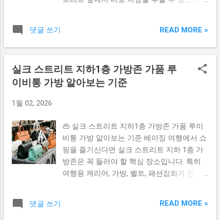
다. 그러나 실제 흥정 성공 최저가는 500위안
외국인도 이용이 가능합니다. 현재 기준으로
~ 900위안 구간이 현실적인 최저가 였습니
가장 정확하고 쉽게 Call 하는 방법을 정리했
다. 즉, 최종 10만 원 ~ 20만 원 정도 라인이
READ MORE »
댓글 쓰기
습니다. 📌 목차 (클릭하면 이동) ✔ 디디 택시
실크 스트리트 LV 백팩 ‘거래 되는 가격대’ 입
는 어떤 서비스인가 ✔ 앱 설치 & 준비 단계
니다. 물론 이는 정품 기준이 아니라 레플리
✔ 실크 스트리트에서 호출하는 실제 방법 ✔
카 기준입니다. 3️⃣ 2026년 현재 가장 잘 먹히
실크 스트리트 지하1층 가방존 가품 루
호출 시 꼭 알아야 할 주의사항 ✔ 결제 & 외
는 흥정 전략 ① 처음부터 낮게 시작하기 처
이비통 가방 알아보는 기준
국인 사용 팁 🚗 1. 디디 택시는 어떤 서비스
음 부르는 금액의 30% 수준을 부르고 시작하
인가 디디(DiDi)는 중국 전역에서 사용하는 차
는 것이 기본입니다. ② 같은 상품 다른 가게
1월 02, 2026
량 호출 플랫폼입니다. 우버와 같은 방식으로
비교 보여주기 같은 제품을 여러 가게에서 보
스마트폰 앱으로 차량을 부를 수 있습니다.
고 “저기는 이 가격이다” 비교하면 효과 큽니
👜 실크 스트리트 지하1층 가방존 가품 루이
일반 택시보다 쉽고 빠르게 이용 가능해 여행
다. ③ 그냥 떠나는 척 하기 흥정이 막히면 뒤
비통 가방 알아보는 기준 베이징 여행에서 쇼
자들이 많이 사용합니다. 📲 2. 앱 설치 & 준비
돌아 나가면 다시 불러 가격을 내려주는 패턴
핑을 즐기신다면 실크 스트리트 지하 1층 가
단계 스마트폰에서 ‘滴滴出行(DiDi)’ 앱을 먼저
이 여전히 유효합니다. 4️⃣ 정품 여부 체크 핵
방존은 꼭 들러야 할 핵심 장소입니다. 특히
설치합니다. 영문 인터페이스를 지원하므로
심 정품 기대는 크게 하지 않는 게 좋습니다.
여행용 캐리어, 가방, 벨트, 패션잡화가 한 곳
중국어를 몰라도 이용이 가능합니다. 앱 설치
정품 ...
에 모여 있어 시간을 절약하며 효율적으로 쇼
가 어려우면 위챗 또는 알리페이 미니프로그
핑할 수 있습니다. 여기서는 지금 기준으로
램으로도 호출할 수 있습니다. 📍 3. 실크 스
READ MORE »
댓글 쓰기
가장 정확하고 쉽게 찾아가는 방법을 정리했
트리트에서 호출하는 실제 방법 현재 위치를