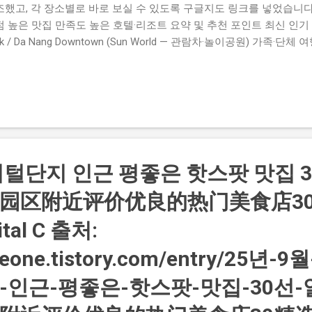
조했고, 각 장소별로 바로 보실 수 있도록 구글지도 링크를 넣었습니다
 높은 맛집 만족도 높은 호텔·리조트 요약 및 추천 포인트 최신 인기 
rk / Da Nang Downtown (Sun World — 관람차·놀이공원) 가족·
 관람차(선 휠) 등 주요 어트랙션이 있음. 구글지도 3D Museum - Art in 
브 3D 아트(트릭아트) 체험형 미술관으로, 사진·인증샷을 남기기 좋은
. 구글지도 Da Nang Museum of Cham Sculpture (참 박물관) 
유서 깊은 박물관. 역사·문화 체험 목적 방문 추천. 구글지도 핵심 — 놀이공
관(Art in Paradise), 참박물관 등은 가족·단체와 문화 체험에 특
 Bistecca Italian Restaurant in Da Nang 현대적 이탈리안 레
 적합하게 평판이 좋습니다. 구글지도 Thìa Gỗ (티아 고)...
털단지 인근 평좋은 핫스팟 맛집 3
园区附近评价优良的热门美食店3
ital C 출처:
smeone.tistory.com/entry/25년
인근-평좋은-핫스팟-맛집-30선