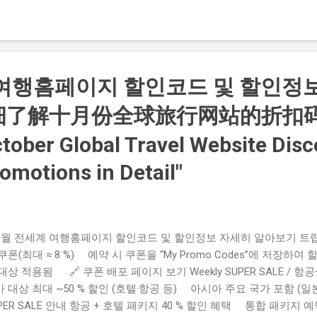
동, 수원 구글지도: 구글지도 핵심: 오랜 경력 디자이너·안정적 시술 
 가능 권장: 시술 전 상담요청 살롱드몬드 감성 소형 샵 — 1:1 맞춤
로308번길 16 (꿈에그린파크 인근), 인계동, 수원 구글지도: 구글지도 
스 부분특징: 예약제 운영 권장: 소규모 샵이라 예약 우선 박승철
프랜차이즈 기반의 안정성 — 컷·펌·클리닉 균형 제공 주소: 효원로 25
 여행홈페이지 할인코드 및 할인정
계동, 수원 구글지도: 구글지도 핵심: 교육 기반 서비스·주차 편의성
 우수 권장: 쇼핑·주차 후 방문 용이 ...
细了解十月份全球旅行网站的折扣
tober Global Travel Website Dis
omotions in Detail"
월 전세계 여행홈페이지 할인코드 및 할인정보 자세히 알아보기 트립닷컴 
쿠폰(최대 ≈ 8 %) 예약 시 쿠폰을 “My Promo Codes”에 저장하
대상 적용됨 🔗 쿠폰 배포 페이지 보기 Weekly SUPER SALE /
 대상 최대 ~50 % 할인 (호텔·항공 등) 아시아 주요 국가 포함 (일본
PER SALE 안내 항공 + 호텔 패키지 40 % 할인 혜택 통합 패키지