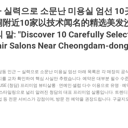
바 · 양식 메뉴 보유 루프탑·테라스 보유 — 파티, 야외 분위기를 즐기
— 실력으로 소문난 미용실 엄선 10
 가능 — 파스타·돈까스 등 양식 메뉴와 주류 조합이 인기입니다. 수원
도 ...
洞附近10家以技术闻名的精选美发
: "Discover 10 Carefully Selecte
ir Salons Near Cheongdam-dong
담동 인근 — 실력으로 소문난 미용실 엄선 아래 목록은 각 매장의 공식
지를 교차 확인하여 핵심 사실만 추렸습니다. 예약은 대부분 필수 수준
USE (청담) 프리미엄 뷰티살롱 · 연예인·셀럽 다수 이용으로 유명 ·
 스타일링으로 널리 알려진 청담의 대표 프리미엄 살롱입니다. 트렌디한
 등 전문 서비스가 강점이며, 방문 전 예약을 권장드립니다. 구글지도 A
일리시한 컬러·펌 전문 · 대형 스튜디오형 공간 에이바이봄은 청담에서
드형 살롱으로, 섬세한 컬러 작업과 차분한 손질을 선호하는 고객에게
 편이니 사전 예약을 권합니다. 구글지도 Foresta (포레스타 청담점) 
심의 컷·볼륨 연출 추천 포레스타는 아베다(AVEDA) 컨셉의 살롱으로