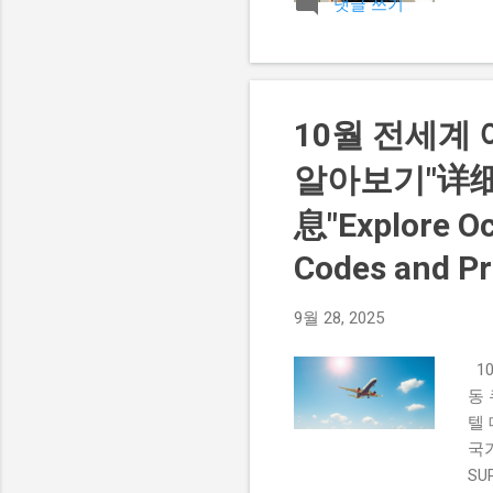
댓글 쓰기
계
결제
효원
비
점 
10월 전세계
인
내)
알아보기"详
息"Explore Oc
Codes and Pr
9월 28, 2025
10
동 
텔 
국가
SU