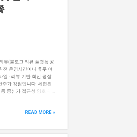
·와인 바 설명: 코스 중심의 유
餐
itié Cheongd...
 리뷰(블로그·리뷰 플랫폼·공
문 전 운영시간이나 휴무 여
일 · 리뷰 기반 최신 평점:
 안주가 강점입니다. 세련된
계동 중심가 접근성 양호 구
 전문점 즉석 한식 안주류가
지 운영되는 편 — 늦은 술자
READ MORE »
구글지도 합플레이스 수원인계
 좌석이 넉넉하여 회식 장소로
 피드백을 받는 메뉴입니다.
루프탑/테라스형 분위기 좋은 라