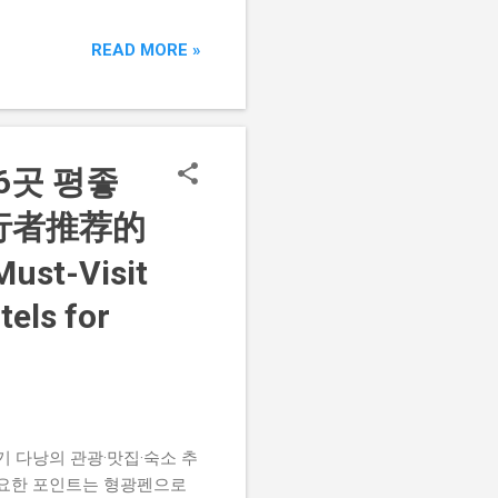
ENZO 코드 – 약 10 % 할
할인 적용됨 🔗 코드 확인
READ MORE »
예약 시 제휴 할인코드로 추가 할
 AGODADEAL5 코드 + 호
 호텔에 일부 적용 🔗 코
verified Agoda promo
time by 25 active
6곳 평좋
다 외에도 호텔스닷컴
旅行者推荐的
신 할...
t-Visit
tels for
보기 다낭의 관광·맛집·숙소 추
중요한 포인트는 형광펜으로