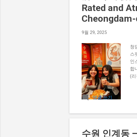
Rated and At
Cheongdam-
9월 29, 2025
청담
스
인
합니
(리
스트
세
댓글 쓰기
특별
단체
로 
회
입니
수원 인계동 —
급