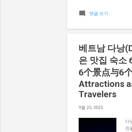
항공
인
댓글 쓰기
(S
인 
텔
드/딜
cod
베트남 다낭(D
sh
은 맛집 숙소
(H
6个景点与6个高评
Attractions 
Travelers
9월 25, 2025
다낭
천