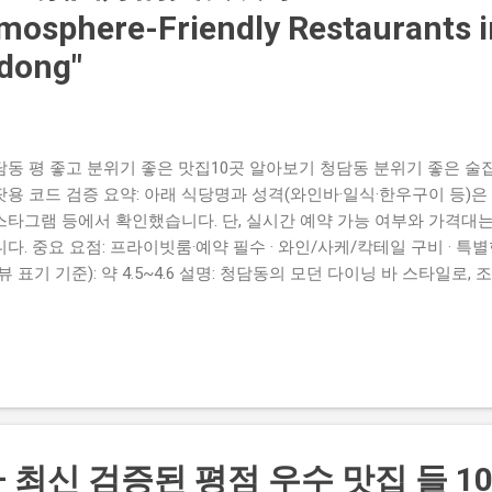
mosphere-Friendly Restaurants i
dong"
동 평 좋고 분위기 좋은 맛집10곳 알아보기 청담동 분위기 좋은 술집·
팟용 코드 검증 요약: 아래 식당명과 성격(와인바·일식·한우구이 등)은
스타그램 등에서 확인했습니다. 단, 실시간 예약 가능 여부와 가격대는
다. 중요 요점: 프라이빗룸·예약 필수 · 와인/사케/칵테일 구비 · 특
뷰 표기 기준): 약 4.5~4.6 설명: 청담동의 모던 다이닝 바 스타일로
와 바 서비스가 강점입니다. 구글지도 긴자 블루 청담 (Ginza Blue)
/코스 설명: 프리미엄 일본식 다이닝으로 코스·오마카세와 프라이빗한
한 날에 적합합니다. 구글지도 뜨락 (Tteurak) — 프리미엄 한우구이 
/회식 적합 설명: 숙성 한우 안심 등 고급 고기 메뉴가 강점이며, 넓
모임에 인기입니다. 구글지도 영동교집 (Yeongdong Gyojip) — 한식
류 설명: 실사용자 리뷰에서 꾸준히 호평을 받는 한식 고깃집으로 가족
다. 구글지도 어슬청담 (Aseul Cheongdam) 성격: 모던 한식 파
 최신 검증된 평점 우수 맛집 들 1
 리뷰 존재 설명: 모던한식 코스와 마카롱리·와인 페어링을 제공하는