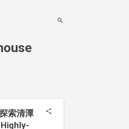
house
"探索清潭
ghly-