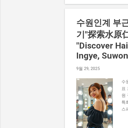
제
담
고
수원인계 부근
을 
기"探索水原
"Discover Hai
Ingye, Suwo
9월 29, 2025
수
표 
원
특
스파
수
용실