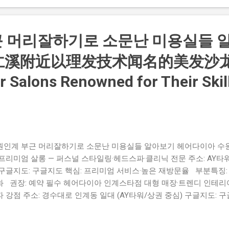
공합니다. 자연스러운 볼륨감, 관리 위주의 컷트와 트리트먼트가 강점입
본점) 웨딩·직장인 고객층 강세 · 자연스러운 매직·펌·라인 보정 전문
객들에게 평판이 좋은 실력파 샵입니다. 잔머리 정리, 헤어라인 보정,
 머리잘하기로 소문난 미용실들 
선호하는 분께 적합합니다. ...
仁溪附近以理发技术闻名的美发沙龙
r Salons Renowned for Their Skil
n
원인계 부근 머리잘하기로 소문난 미용실들 알아보기 헤어다이아 수
프리미엄 살롱 — 퍼스널 스타일링·헤드스파·클리닉 전문 주소: AY타워, 
 구글지도: 구글지도 핵심: 프리미엄 서비스·높은 재방문율 부분특징
화 권장: 예약 필수 헤어다이아 인계스타점 대형 매장·트렌디 인테리
 강점 주소: 경수대로 인계동 일대 (AY타워/상권 중심) 구글지도: 구
 디자이너 보유 부분특징: 트렌디한 연출·상세 상담 권장: SNS·네
 인계점 경력 디자이너 중심의 신뢰형 샵 — 컷·펌·컬러 균형적 제공 주소