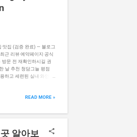
n
맛집 (검증 완료) — 블로그
 최근 리뷰·예약페이지·공식
 방문 전 재확인하시길 권
별한 날 추천 청담그늘 평점
, 조용하고 세련된 실내·와인리
 성격: 프리미엄 일식·오마카
 좌석 구성이 특징입니다.
READ MORE »
성격: 한우구이·와인 보유 ·
은 좌석과 예약 기반 운영으
/고기 성격: 전통 한우·갈비·육
·단체 모임에 잘 맞는 구조
인다이닝, 마카롱리·마카롱리 언
0곳 알아보
 파인다이닝 스타일의 매장입