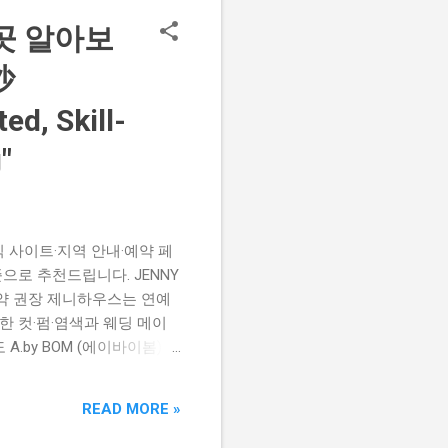
기 좋습니다. 런치·디너 모
곳 알아보
시청역 도보 접근성 우수 구
沙
d, Skill-
"
 사이트·지역 안내·예약 페
으로 추천드립니다. JENNY
 예약 권장 제니하우스는 연예
 컷·펌·염색과 웨딩 메이
.by BOM (에이바이봄) 스
 오랜 기간 사랑받아온 브
 인기입니다. 예약 경쟁이
READ MORE »
AVEDA 정식 파트너 · 케어
 제품과 케어 중심의 시술을