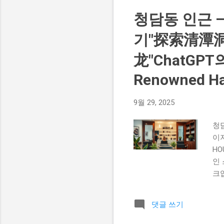
운지
청담동 인근 
두
글지
기"探索清潭
龙"ChatGPT의 말
Renowned Ha
9월 29, 2025
청
이
HO
인
크업
타
랜
댓글 쓰기
있는
중