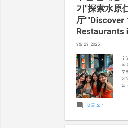
니다
기"探索水原
러피
厅""Discover 
Restaurants 
9월 29, 2025
수
식
부를
상
실
글
인
댓글 쓰기
리
점
자
주차