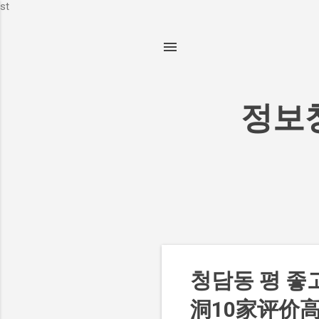
st
정보창고
글
청담동 평 좋
洞10家评价高且