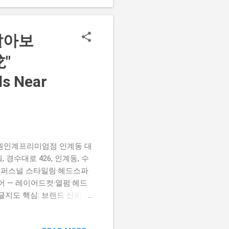
니다. 구글지도 순수 (청
 순수 청담본점은 웨딩·직장인
 자연스러운 펌·매직 스타일
알아보
"
ls Near
원인계프리미엄점 인계동 대
경수대로 426, 인계동, 수
: 퍼스널 스타일링·헤드스파
어 — 레이어드컷·열펌·헤드
글지도 핵심: 브랜드 신뢰·다
이버 예약 확인 아우라제이미
: 권광로142번길 31, 인