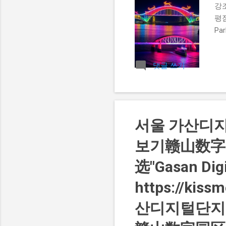
강
평점
Pa
대형
랙티
댓글 쓰기
추천
는 
미술
맛집
링에
서울 가산디지
보기赣山数字
选"Gasan Dig
https://kis
산디지털단지-