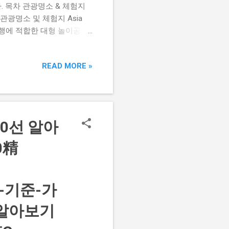
. 목차 관광명소 & 체험지
관광명소 및 체험지 Asia
단체 여행에 적합한 대형 놀이공원,
Paradise Da Nang 인터
 곳. 가족·친구 동반 방문
READ MORE »
참파 왕국 유물과 조각을 볼 수 있
원(Asia Park), 체험형
히 추천합니다. 평점 높은 주요
스토랑. 가족·단체 식사와 와인 페어
0선 알아
0精
-9월-기준-가
-알아보기