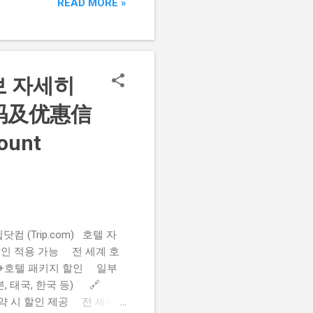
READ MORE »
부분특징: 접근성 우수·카드
 시술과 청결한 분위기 주소:
핵심: 1:1 맞춤·청결한 서
헤어스투디오 동수원홈플러스
7, 홈플러스 동수원점 4층,
보 자세히
 부분특징: 접근성(홈플러스
码及优惠信
count
(Trip.com) 호텔 자
여 할인 적용 가능 전 세계 호
 항공+호텔 패키지 할인 일부
, 태국, 한국 등) 🔗
 예약 시 할인 제공 전 세계