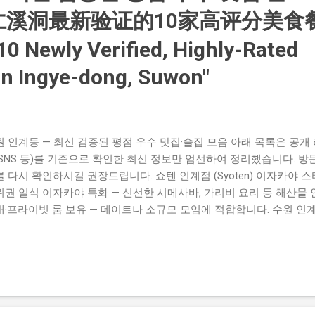
. 구글지도 일드청담 (Ile de Cheongdam) 성격: 유러피언 코스요리
仁溪洞最新验证的10家高评分美食
언 감성 레스토랑으로 프라이빗한 모임에 추천되는 곳입니다. 구글지도 L'Am
10 Newly Verified, Highly-Rated
in Ingye-dong, Suwon"
원 인계동 — 최신 검증된 평점 우수 맛집·술집 모음 아래 목록은 공개
 SNS 등)를 기준으로 확인한 최신 정보만 엄선하여 정리했습니다. 방
 다시 확인하시길 권장드립니다. 쇼텐 인계점 (Syoten) 이자카야 스타
위권 일식 이자카야 특화 — 신선한 시메사바, 가리비 요리 등 해산물
내·프라이빗 룸 보유 — 데이트나 소규모 모임에 적합합니다. 수원 인
지도 제일회관 인계직영점 한식주점 · 지역에서 꾸준히 추천되는 안주
기 — 회식·단체 모임에 어울리는 메뉴 구성입니다. 영업시간이 늦게까
에도 접근성이 좋습니다. 현지 리뷰에서 회식·모임 추천도가 높음 
 수육튀김 등 안주류로 유명 · 단체석 적합 넓고 단체 모임에 최적 —
주 추천됩니다. 대표 메뉴: 수육튀김 — 블로그·리뷰에서 꾸준히 긍정
/대형 모임 편의성 장점 구글지도 페리 라운지 (Perry Lounge) 