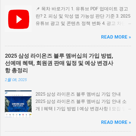
📌 목차 바로가기 1. 유튜브 PDF 업데이트 경고
란? 2. 피싱 및 악성 앱 가능성 판단 기준 3. 2025
유튜브 광고 및 콘텐츠 정책 변화 4. 광고 차단
프로그램 관련 정책 5. 요약 및 보안 수칙 1. 유튜
READ MORE »
브 PDF 업데이트 경고란? 일부 사용자들은 유튜
브 접속 시 "PDF 파일을 업데이트 하시오" 같은
메시지를 마주하게 됩니다. 이는 공식 유튜브 알
2025 삼성 라이온즈 블루 멤버십의 가입 방법,
림이 아닌 광고성 팝업 이자, 악성 소프트웨어
선예매 혜택, 회원권 판매 일정 및 예상 변경사
유도 가능성 이 높은 사기 형태입니다. 📎 Adobe
항 총정리
공식 PDF 리더 다운로드 2. 피싱 및 악성 앱 가능
2월 08, 2025
성 판단 기준 출처가 불분명 하거나 광고 네트워
크에서 유입된 경우 업데이트를 긴급히 요구 하
2025 삼성 라이온즈 블루 멤버십 가입 안내
거나 '지금 클릭하세요' 식의 유도 문구 사용 의
2025 삼성 라이온즈 블루 멤버십 가입 안내 소
심스러운 링크, .apk 파일 등 다운로드 요구 맞춤
개 | 혜택 | 가입 방법 | 예상 변경사항 | 모집 일
법 오류, 문법 오류 등 비전문적 메시지 구성 로
정 블루 멤버십 소개 삼성 라이온즈의 블루 멤버
그인 정보, 원격 제어 권한 등 개인정보 요구 📎
READ MORE »
십이 2025년을 맞아 새롭게 모집을 시작합니다!
KISA 공식 홈페이지 (한국인터넷진흥원) 3.
이 멤버십은 라이온즈 팬들에게 특별한 혜택을
2025 유튜브 광고 및 콘텐츠 정책 변화 2025년 7