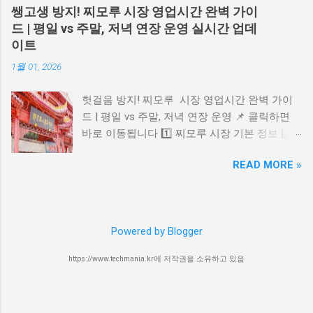
제공하는 유료 회원 제도입니다. 블루 멤버십 혜
월부터 유튜브는 반복적·비진정성 콘텐츠 에 대
쌩고생 방지! 찌모루 시장 영업시간 완벽 가이
택 가장 큰 혜택은 일반 예매보다 하루 먼저 티
해 수익 제한 조치를 강화하고 있습니다. 이는
드 | 평일 vs 주말, 저녁 연장 운영 실시간 업데
켓을 예매할 수 있다는 점이에요. 또한, 외야 지
특히 AI로 자동 생성된 콘텐츠 중 동일한 형식
이트
정석, SKY 지정석, SKY 자유석 티켓을 2,000원
반복 업로드 를 타깃으로 합니다. 단, AI 사용 자
1월 01, 2026
할인받을 수 있고, 티켓 수수료까지 1,000원 추
체는 금지되지 않으며 , 콘텐츠의 독창성과 진정
가 할인됩니다. 블루 멤버십 가입 방법 가입은
성 을 유지한다면 문제되지 않습니다. 📎 유튜브
헛걸음 방지! 찌모루 시장 영업시간 완벽 가이
삼성 라이온즈 몰에서 회원권을 구매한 후, 삼성
파트너 프로그램 정책 보기 4. 광고 차단 프로그
드 | 평일 vs 주말, 저녁 연장 운영 📌 클릭하면
라이온즈 홈페이지나 앱에서 블루 회원 가입을
램 관련 정책 현재까지는 광고 차단 프로그램 사
바로 이동됩니다 1️⃣ 찌모루 시장 기본 정보 2️⃣
완료하면 됩니다. 구체적인 단계는 다음과 같아
용 시 경고 메시지 가 유튜브에 직접 뜨지는 않
영업시간 & 저녁 연장 여부 3️⃣ 방문 팁 & 주의사
요: 모집 기간 확인 (2025년 2월 예정) 삼성 라이
지만, 유튜브는 탐지 기술을 강화 중이며, 앞으
READ MORE »
항 4️⃣ 위치 & 주변 정보 5️⃣ 유용 링크 버튼 1️⃣
온즈 몰에서 블루 멤버십 회원권 선착순 구매 삼
로 제한 조치가 도입될 가능성 도 있습니다. 좋
찌모루 시장 기본 정보 칭다오 찌모루 시장은 칭
성 라이온즈 홈페이지나 앱에서 "블루 회원가
아하는 유튜버를 응원하고 싶다면 광고를 일시
다오 시내에 위치한 의류, 신발, 잡화, 액세서리
입" 진행 회원 가입 시 구매한 회원권 번호 입력
허용 하는 것도 방법입니다. 📎 광고 차단 프로
등을 판매하는 큰 상점가 형태의 시장입니다. 관
2025년 예상 변경사항 2025년 블루 멤버십에는
그램(Adblock Plus) 5. 요약 및 보안 수칙 유튜브
Powered by Blogger
광객과 현지인이 함께 많이 찾는 쇼핑 명소이며
몇 가지 변화가 있을 것으로 예상됩니다: 회원
에서 나타나는 P...
다양한 물건을 한꺼번에 구경하기 좋은 곳으로
자격 기간이 2년에서 1년으로 단축될 수 있어요.
https://www.techmania.kr에 저작권을 소유하고 있음
알려져 있습니다. 시장 내부가 넓고 상점 수가
가입 금액이 1년에 30,000원 정도로 조정될 수
많아 시간을 넉넉히 잡고 방문하는 것이 좋습니
있습니다. 혜택이 더욱 다양해질 가능성이 있어
다. 2️⃣ 영업시간 & 저녁 연장 여부 📌 일반적인
요. 2025 모집 일정 예상 2025년 블루 멤버십 모