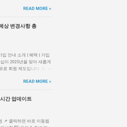
 높은 사기 형태입니다. 📎
READ MORE »
가 불분명 하거나 광고 네트워크
도 문구 사용 의심스러운 링
구성 로그인 정보, 원격 제어
 예상 변경사항 총
유튜브 광고 및 콘텐츠 정책 변
치를 강화하고 있습니다. 이는
 단, AI 사용 자체는 금지되
 유튜브 파트너 프로그램 정
입 안내 소개 | 혜택 | 가입
 시 경고 메시지 가 유튜브
십이 2025년을 맞아 새롭게
가 도입될 가능성 도 있습니
유료 회원 제도입니다. 블루
. 📎 광고 차단 프로그램
 점이에요. 또한, 외야 지정
READ MORE »
지 1,000원 추가 할인됩니다.
성 라이온즈 홈페이지나 앱에
확인 (2025년 2월 예정)
 실시간 업데이트
지나 앱에서 "블루 회원가
년 블루 멤버십에는 몇 가지
 있어요. 가입 금액이 1년에
영 📌 클릭하면 바로 이동됩
025 모집 일정 예상 2025