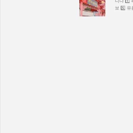
니다 1️⃣
년 블루 멤
보 5️⃣
9일 (화~일
잡화, 액
소이며 다
시간을 넉
다음과 같습
적인 ‘저
경우가 많
있습니다.
특성상 가
주의 가방
역 🚕 