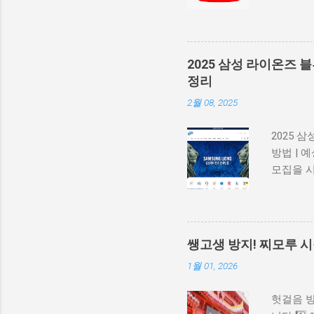
는 공식 
Adobe
에서 유입
크, .a
2025 삼성 라이온즈 
권한 등 
정리
화 202
2월 08, 2025
특히 AI
지 않으며
2025 
책 보기 
방법 | 
에 직접 
모집을 
다. 좋아
멤버십 혜
(Adblo
석, SK
블루 멤버
서 블루 
쌩고생 방지! 찌모루 시
삼성 라
1월 01, 2026
입" 진행
변화가 있
헛걸음 방
30,00