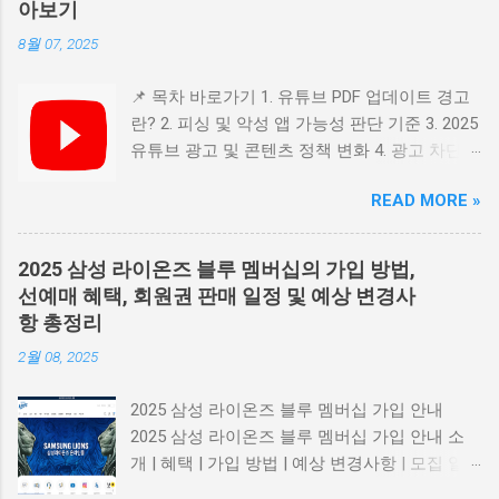
아보기
8월 07, 2025
📌 목차 바로가기 1. 유튜브 PDF 업데이트 경고
란? 2. 피싱 및 악성 앱 가능성 판단 기준 3. 2025
유튜브 광고 및 콘텐츠 정책 변화 4. 광고 차단
프로그램 관련 정책 5. 요약 및 보안 수칙 1. 유튜
READ MORE »
브 PDF 업데이트 경고란? 일부 사용자들은 유튜
브 접속 시 "PDF 파일을 업데이트 하시오" 같은
메시지를 마주하게 됩니다. 이는 공식 유튜브 알
2025 삼성 라이온즈 블루 멤버십의 가입 방법,
림이 아닌 광고성 팝업 이자, 악성 소프트웨어
선예매 혜택, 회원권 판매 일정 및 예상 변경사
유도 가능성 이 높은 사기 형태입니다. 📎 Adobe
항 총정리
공식 PDF 리더 다운로드 2. 피싱 및 악성 앱 가능
2월 08, 2025
성 판단 기준 출처가 불분명 하거나 광고 네트워
크에서 유입된 경우 업데이트를 긴급히 요구 하
2025 삼성 라이온즈 블루 멤버십 가입 안내
거나 '지금 클릭하세요' 식의 유도 문구 사용 의
2025 삼성 라이온즈 블루 멤버십 가입 안내 소
심스러운 링크, .apk 파일 등 다운로드 요구 맞춤
개 | 혜택 | 가입 방법 | 예상 변경사항 | 모집 일
법 오류, 문법 오류 등 비전문적 메시지 구성 로
정 블루 멤버십 소개 삼성 라이온즈의 블루 멤버
그인 정보, 원격 제어 권한 등 개인정보 요구 📎