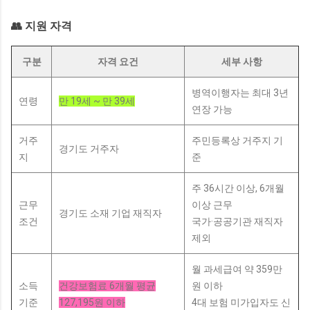
👥 지원 자격
구분
자격 요건
세부 사항
병역이행자는 최대 3년
연령
만 19세 ~ 만 39세
연장 가능
거주
주민등록상 거주지 기
경기도 거주자
지
준
주 36시간 이상, 6개월
근무
이상 근무
경기도 소재 기업 재직자
조건
국가·공공기관 재직자
제외
월 과세급여 약 359만
소득
건강보험료 6개월 평균
원 이하
기준
127,195원 이하
4대 보험 미가입자도 신