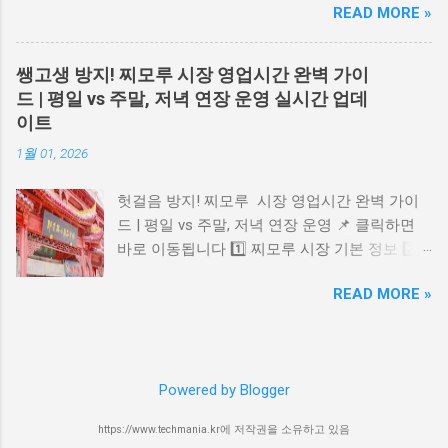
READ MORE »
십이 2025년을 맞아 새롭게 모집을 시작합니다!
KISA 공식 홈페이지 (한국인터넷진흥원) 3.
이 멤버십은 라이온즈 팬들에게 특별한 혜택을
2025 유튜브 광고 및 콘텐츠 정책 변화 2025년 7
제공하는 유료 회원 제도입니다. 블루 멤버십 혜
월부터 유튜브는 반복적·비진정성 콘텐츠 에 대
쌩고생 방지! 찌모루 시장 영업시간 완벽 가이
택 가장 큰 혜택은 일반 예매보다 하루 먼저 티
해 수익 제한 조치를 강화하고 있습니다. 이는
드 | 평일 vs 주말, 저녁 연장 운영 실시간 업데
켓을 예매할 수 있다는 점이에요. 또한, 외야 지
특히 AI로 자동 생성된 콘텐츠 중 동일한 형식
이트
정석, SKY 지정석, SKY 자유석 티켓을 2,000원
반복 업로드 를 타깃으로 합니다. 단, AI 사용 자
1월 01, 2026
할인받을 수 있고, 티켓 수수료까지 1,000원 추
체는 금지되지 않으며 , 콘텐츠의 독창성과 진정
가 할인됩니다. 블루 멤버십 가입 방법 가입은
성 을 유지한다면 문제되지 않습니다. 📎 유튜브
헛걸음 방지! 찌모루 시장 영업시간 완벽 가이
삼성 라이온즈 몰에서 회원권을 구매한 후, 삼성
파트너 프로그램 정책 보기 4. 광고 차단 프로그
드 | 평일 vs 주말, 저녁 연장 운영 📌 클릭하면
라이온즈 홈페이지나 앱에서 블루 회원 가입을
램 관련 정책 현재까지는 광고 차단 프로그램 사
바로 이동됩니다 1️⃣ 찌모루 시장 기본 정보 2️⃣
완료하면 됩니다. 구체적인 단계는 다음과 같아
용 시 경고 메시지 가 유튜브에 직접 뜨지는 않
영업시간 & 저녁 연장 여부 3️⃣ 방문 팁 & 주의사
요: 모집 기간 확인 (2025년 2월 예정) 삼성 라이
지만, 유튜브는 탐지 기술을 강화 중이며, 앞으
READ MORE »
항 4️⃣ 위치 & 주변 정보 5️⃣ 유용 링크 버튼 1️⃣
온즈 몰에서 블루 멤버십 회원권 선착순 구매 삼
로 제한 조치가 도입될 가능성 도 있습니다. 좋
찌모루 시장 기본 정보 칭다오 찌모루 시장은 칭
성 라이온즈 홈페이지나 앱에서 "블루 회원가
아하는 유튜버를 응원하고 싶다면 광고를 일시
다오 시내에 위치한 의류, 신발, 잡화, 액세서리
입" 진행 회원 가입 시 구매한 회원권 번호 입력
허용 하는 것도 방법입니다. 📎 광고 차단 프로
등을 판매하는 큰 상점가 형태의 시장입니다. 관
2025년 예상 변경사항 2025년 블루 멤버십에는
그램(Adblock Plus) 5. 요약 및 보안 수칙 유튜브
Powered by Blogger
광객과 현지인이 함께 많이 찾는 쇼핑 명소이며
몇 가지 변화가 있을 것으로 예상됩니다: 회원
에서 나타나는 P...
다양한 물건을 한꺼번에 구경하기 좋은 곳으로
자격 기간이 2년에서 1년으로 단축될 수 있어요.
https://www.techmania.kr에 저작권을 소유하고 있음
알려져 있습니다. 시장 내부가 넓고 상점 수가