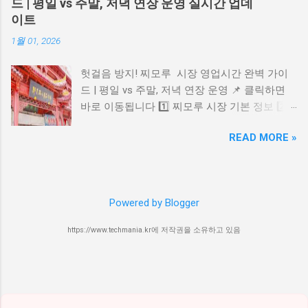
해 수익 제한 조치를 강화하고 있습니다. 이는
드 | 평일 vs 주말, 저녁 연장 운영 실시간 업데
켓을 예매할 수 있다는 점이에요. 또한, 외야 지
특히 AI로 자동 생성된 콘텐츠 중 동일한 형식
이트
정석, SKY 지정석, SKY 자유석 티켓을 2,000원
반복 업로드 를 타깃으로 합니다. 단, AI 사용 자
1월 01, 2026
할인받을 수 있고, 티켓 수수료까지 1,000원 추
체는 금지되지 않으며 , 콘텐츠의 독창성과 진정
가 할인됩니다. 블루 멤버십 가입 방법 가입은
성 을 유지한다면 문제되지 않습니다. 📎 유튜브
헛걸음 방지! 찌모루 시장 영업시간 완벽 가이
삼성 라이온즈 몰에서 회원권을 구매한 후, 삼성
파트너 프로그램 정책 보기 4. 광고 차단 프로그
드 | 평일 vs 주말, 저녁 연장 운영 📌 클릭하면
라이온즈 홈페이지나 앱에서 블루 회원 가입을
램 관련 정책 현재까지는 광고 차단 프로그램 사
바로 이동됩니다 1️⃣ 찌모루 시장 기본 정보 2️⃣
완료하면 됩니다. 구체적인 단계는 다음과 같아
용 시 경고 메시지 가 유튜브에 직접 뜨지는 않
영업시간 & 저녁 연장 여부 3️⃣ 방문 팁 & 주의사
요: 모집 기간 확인 (2025년 2월 예정) 삼성 라이
지만, 유튜브는 탐지 기술을 강화 중이며, 앞으
READ MORE »
항 4️⃣ 위치 & 주변 정보 5️⃣ 유용 링크 버튼 1️⃣
온즈 몰에서 블루 멤버십 회원권 선착순 구매 삼
로 제한 조치가 도입될 가능성 도 있습니다. 좋
찌모루 시장 기본 정보 칭다오 찌모루 시장은 칭
성 라이온즈 홈페이지나 앱에서 "블루 회원가
아하는 유튜버를 응원하고 싶다면 광고를 일시
다오 시내에 위치한 의류, 신발, 잡화, 액세서리
입" 진행 회원 가입 시 구매한 회원권 번호 입력
허용 하는 것도 방법입니다. 📎 광고 차단 프로
등을 판매하는 큰 상점가 형태의 시장입니다. 관
2025년 예상 변경사항 2025년 블루 멤버십에는
그램(Adblock Plus) 5. 요약 및 보안 수칙 유튜브
Powered by Blogger
광객과 현지인이 함께 많이 찾는 쇼핑 명소이며
몇 가지 변화가 있을 것으로 예상됩니다: 회원
에서 나타나는 P...
다양한 물건을 한꺼번에 구경하기 좋은 곳으로
자격 기간이 2년에서 1년으로 단축될 수 있어요.
https://www.techmania.kr에 저작권을 소유하고 있음
알려져 있습니다. 시장 내부가 넓고 상점 수가
가입 금액이 1년에 30,000원 정도로 조정될 수
많아 시간을 넉넉히 잡고 방문하는 것이 좋습니
있습니다. 혜택이 더욱 다양해질 가능성이 있어
다. 2️⃣ 영업시간 & 저녁 연장 여부 📌 일반적인
요. 2025 모집 일정 예상 2025년 블루 멤버십 모
영업시간 기준은 다음과 같습니다. 👉 보통 오
집 일정은 다음과 같이 예상됩니다: 공지: 2025
전 08:00 전후 개장 👉 오후 17:00 ~ 18:00 사이