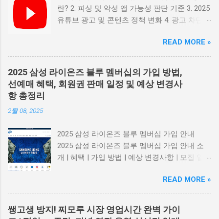
란? 2. 피싱 및 악성 앱 가능성 판단 기준 3. 2025
유튜브 광고 및 콘텐츠 정책 변화 4. 광고 차단
프로그램 관련 정책 5. 요약 및 보안 수칙 1. 유튜
READ MORE »
브 PDF 업데이트 경고란? 일부 사용자들은 유튜
브 접속 시 "PDF 파일을 업데이트 하시오" 같은
메시지를 마주하게 됩니다. 이는 공식 유튜브 알
2025 삼성 라이온즈 블루 멤버십의 가입 방법,
림이 아닌 광고성 팝업 이자, 악성 소프트웨어
선예매 혜택, 회원권 판매 일정 및 예상 변경사
유도 가능성 이 높은 사기 형태입니다. 📎 Adobe
항 총정리
공식 PDF 리더 다운로드 2. 피싱 및 악성 앱 가능
2월 08, 2025
성 판단 기준 출처가 불분명 하거나 광고 네트워
크에서 유입된 경우 업데이트를 긴급히 요구 하
2025 삼성 라이온즈 블루 멤버십 가입 안내
거나 '지금 클릭하세요' 식의 유도 문구 사용 의
2025 삼성 라이온즈 블루 멤버십 가입 안내 소
심스러운 링크, .apk 파일 등 다운로드 요구 맞춤
개 | 혜택 | 가입 방법 | 예상 변경사항 | 모집 일
법 오류, 문법 오류 등 비전문적 메시지 구성 로
정 블루 멤버십 소개 삼성 라이온즈의 블루 멤버
그인 정보, 원격 제어 권한 등 개인정보 요구 📎
READ MORE »
십이 2025년을 맞아 새롭게 모집을 시작합니다!
KISA 공식 홈페이지 (한국인터넷진흥원) 3.
이 멤버십은 라이온즈 팬들에게 특별한 혜택을
2025 유튜브 광고 및 콘텐츠 정책 변화 2025년 7
제공하는 유료 회원 제도입니다. 블루 멤버십 혜
월부터 유튜브는 반복적·비진정성 콘텐츠 에 대
쌩고생 방지! 찌모루 시장 영업시간 완벽 가이
택 가장 큰 혜택은 일반 예매보다 하루 먼저 티