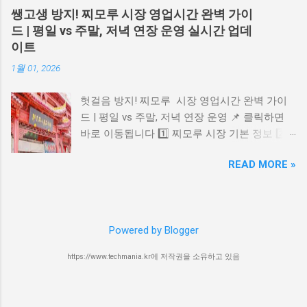
제공하는 유료 회원 제도입니다. 블루 멤버십 혜
월부터 유튜브는 반복적·비진정성 콘텐츠 에 대
쌩고생 방지! 찌모루 시장 영업시간 완벽 가이
택 가장 큰 혜택은 일반 예매보다 하루 먼저 티
해 수익 제한 조치를 강화하고 있습니다. 이는
드 | 평일 vs 주말, 저녁 연장 운영 실시간 업데
켓을 예매할 수 있다는 점이에요. 또한, 외야 지
특히 AI로 자동 생성된 콘텐츠 중 동일한 형식
이트
정석, SKY 지정석, SKY 자유석 티켓을 2,000원
반복 업로드 를 타깃으로 합니다. 단, AI 사용 자
1월 01, 2026
할인받을 수 있고, 티켓 수수료까지 1,000원 추
체는 금지되지 않으며 , 콘텐츠의 독창성과 진정
가 할인됩니다. 블루 멤버십 가입 방법 가입은
성 을 유지한다면 문제되지 않습니다. 📎 유튜브
헛걸음 방지! 찌모루 시장 영업시간 완벽 가이
삼성 라이온즈 몰에서 회원권을 구매한 후, 삼성
파트너 프로그램 정책 보기 4. 광고 차단 프로그
드 | 평일 vs 주말, 저녁 연장 운영 📌 클릭하면
라이온즈 홈페이지나 앱에서 블루 회원 가입을
램 관련 정책 현재까지는 광고 차단 프로그램 사
바로 이동됩니다 1️⃣ 찌모루 시장 기본 정보 2️⃣
완료하면 됩니다. 구체적인 단계는 다음과 같아
용 시 경고 메시지 가 유튜브에 직접 뜨지는 않
영업시간 & 저녁 연장 여부 3️⃣ 방문 팁 & 주의사
요: 모집 기간 확인 (2025년 2월 예정) 삼성 라이
지만, 유튜브는 탐지 기술을 강화 중이며, 앞으
READ MORE »
항 4️⃣ 위치 & 주변 정보 5️⃣ 유용 링크 버튼 1️⃣
온즈 몰에서 블루 멤버십 회원권 선착순 구매 삼
로 제한 조치가 도입될 가능성 도 있습니다. 좋
찌모루 시장 기본 정보 칭다오 찌모루 시장은 칭
성 라이온즈 홈페이지나 앱에서 "블루 회원가
아하는 유튜버를 응원하고 싶다면 광고를 일시
다오 시내에 위치한 의류, 신발, 잡화, 액세서리
입" 진행 회원 가입 시 구매한 회원권 번호 입력
허용 하는 것도 방법입니다. 📎 광고 차단 프로
등을 판매하는 큰 상점가 형태의 시장입니다. 관
2025년 예상 변경사항 2025년 블루 멤버십에는
그램(Adblock Plus) 5. 요약 및 보안 수칙 유튜브
Powered by Blogger
광객과 현지인이 함께 많이 찾는 쇼핑 명소이며
몇 가지 변화가 있을 것으로 예상됩니다: 회원
에서 나타나는 P...
다양한 물건을 한꺼번에 구경하기 좋은 곳으로
자격 기간이 2년에서 1년으로 단축될 수 있어요.
https://www.techmania.kr에 저작권을 소유하고 있음
알려져 있습니다. 시장 내부가 넓고 상점 수가
가입 금액이 1년에 30,000원 정도로 조정될 수
많아 시간을 넉넉히 잡고 방문하는 것이 좋습니
있습니다. 혜택이 더욱 다양해질 가능성이 있어
다. 2️⃣ 영업시간 & 저녁 연장 여부 📌 일반적인
요. 2025 모집 일정 예상 2025년 블루 멤버십 모