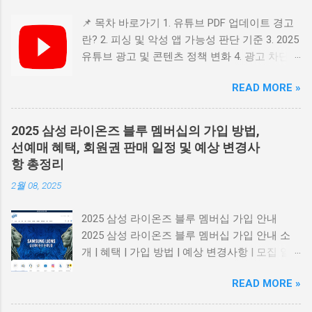
📌 목차 바로가기 1. 유튜브 PDF 업데이트 경고
란? 2. 피싱 및 악성 앱 가능성 판단 기준 3. 2025
유튜브 광고 및 콘텐츠 정책 변화 4. 광고 차단
프로그램 관련 정책 5. 요약 및 보안 수칙 1. 유튜
READ MORE »
브 PDF 업데이트 경고란? 일부 사용자들은 유튜
브 접속 시 "PDF 파일을 업데이트 하시오" 같은
메시지를 마주하게 됩니다. 이는 공식 유튜브 알
2025 삼성 라이온즈 블루 멤버십의 가입 방법,
림이 아닌 광고성 팝업 이자, 악성 소프트웨어
선예매 혜택, 회원권 판매 일정 및 예상 변경사
유도 가능성 이 높은 사기 형태입니다. 📎 Adobe
항 총정리
공식 PDF 리더 다운로드 2. 피싱 및 악성 앱 가능
2월 08, 2025
성 판단 기준 출처가 불분명 하거나 광고 네트워
크에서 유입된 경우 업데이트를 긴급히 요구 하
2025 삼성 라이온즈 블루 멤버십 가입 안내
거나 '지금 클릭하세요' 식의 유도 문구 사용 의
2025 삼성 라이온즈 블루 멤버십 가입 안내 소
심스러운 링크, .apk 파일 등 다운로드 요구 맞춤
개 | 혜택 | 가입 방법 | 예상 변경사항 | 모집 일
법 오류, 문법 오류 등 비전문적 메시지 구성 로
정 블루 멤버십 소개 삼성 라이온즈의 블루 멤버
그인 정보, 원격 제어 권한 등 개인정보 요구 📎
READ MORE »
십이 2025년을 맞아 새롭게 모집을 시작합니다!
KISA 공식 홈페이지 (한국인터넷진흥원) 3.
이 멤버십은 라이온즈 팬들에게 특별한 혜택을
2025 유튜브 광고 및 콘텐츠 정책 변화 2025년 7