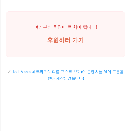
시장 내부가 넓고 상점 수가 많아 시간을
자격 기간이 2년에서 1년으로 단축될 수
(Adblock Plus) 5. 요약 및 보안 수칙 유튜
넉넉히 잡고 방문하는 것이 좋습니다. 2️⃣
있어요. 가입 금액이 1년에 30,000원 정도
브에서 나타나는 P...
영업시간 & 저녁 연장 여부 📌 일반적인
로 조정될 수 있습니다. 혜택이 더욱 다양
영업시간 기준은 다음과 같습니다. 👉 보
해질 가능성이 있어요. 2025 모집 일정 예
여러분의 후원이 큰 힘이 됩니다!
통 오전 08:00 전후 개장 👉 오후 17:00 ~
상 2025년 블루 멤버십 모집 일정은 다음
18:00 사이 정리 및 마감이 일반적 공식적
과 같이 예상됩니다: 공지: 2025년 1월 31
후원하러 가기
인 ‘저녁 늦게까지 연장 영업’ 정보는 확인
일 (금) 모집: 2025년 2월 4일 ~ 9일 (화~
되지 않으며 대부분의 상점은 저녁 시간
일) 삼성 ...
까지 영업하지 않는 경우가 많습니다. 개
별 상점마다 문 닫는 시간이 조금씩 다를
수 있으며 일부 상점은 더 일찍 닫는 경우
🔗
TechMania 네트워크의 다른 포스트 보기(이 콘텐츠는 AI의 도움을
받아 제작되었습니다)
도 있습니다. 3️⃣ 방문 팁 & 주의사항 ✔ 늦
은 시간 방문보다 가능하면 낮 시간대 방
문이 유리합니다. ✔ 시장 특성상 가격표
없는 상품이 많으므로 흥정이 거의 필수
라고 보시면 됩니다. ✔ 사람이 많을 때는
소매치기 주의 가방, 지갑, 휴대폰 관리 필
수입니다. 4️⃣ 위치 & 주변 정보 📍 위치 칭
다오 시내 지모루 일대 상권 구역 🚕 택시