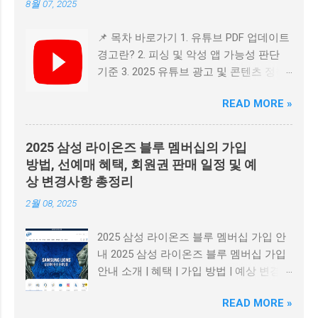
8월 07, 2025
📌 목차 바로가기 1. 유튜브 PDF 업데이트
경고란? 2. 피싱 및 악성 앱 가능성 판단
기준 3. 2025 유튜브 광고 및 콘텐츠 정책
변화 4. 광고 차단 프로그램 관련 정책 5.
READ MORE »
요약 및 보안 수칙 1. 유튜브 PDF 업데이
트 경고란? 일부 사용자들은 유튜브 접속
시 "PDF 파일을 업데이트 하시오" 같은 메
2025 삼성 라이온즈 블루 멤버십의 가입
시지를 마주하게 됩니다. 이는 공식 유튜
방법, 선예매 혜택, 회원권 판매 일정 및 예
브 알림이 아닌 광고성 팝업 이자, 악성 소
상 변경사항 총정리
프트웨어 유도 가능성 이 높은 사기 형태
2월 08, 2025
입니다. 📎 Adobe 공식 PDF 리더 다운로
드 2. 피싱 및 악성 앱 가능성 판단 기준 출
2025 삼성 라이온즈 블루 멤버십 가입 안
처가 불분명 하거나 광고 네트워크에서
내 2025 삼성 라이온즈 블루 멤버십 가입
유입된 경우 업데이트를 긴급히 요구 하
안내 소개 | 혜택 | 가입 방법 | 예상 변경사
거나 '지금 클릭하세요' 식의 유도 문구 사
항 | 모집 일정 블루 멤버십 소개 삼성 라
용 의심스러운 링크, .apk 파일 등 다운로
READ MORE »
이온즈의 블루 멤버십이 2025년을 맞아
드 요구 맞춤법 오류, 문법 오류 등 비전문