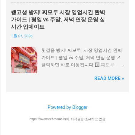
새롭게 모집을 시작합니다! 이 멤버십은
적 메시지 구성 로그인 정보, 원격 제어 권
라이온즈 팬들에게 특별한 혜택을 제공하
한 등 개인정보 요구 📎 KISA 공식 홈페이
쌩고생 방지! 찌모루 시장 영업시간 완벽
는 유료 회원 제도입니다. 블루 멤버십 혜
지 (한국인터넷진흥원) 3. 2025 유튜브 광
가이드 | 평일 vs 주말, 저녁 연장 운영 실
택 가장 큰 혜택은 일반 예매보다 하루 먼
고 및 콘텐츠 정책 변화 2025년 7월부터
시간 업데이트
저 티켓을 예매할 수 있다는 점이에요. 또
유튜브는 반복적·비진정성 콘텐츠 에 대해
1월 01, 2026
한, 외야 지정석, SKY 지정석, SKY 자유석
수익 제한 조치를 강화하고 있습니다. 이
티켓을 2,000원 할인받을 수 있고, 티켓 수
는 특히 AI로 자동 생성된 콘텐츠 중 동일
헛걸음 방지! 찌모루 시장 영업시간 완벽
수료까지 1,000원 추가 할인됩니다. 블루
한 형식 반복 업로드 를 타깃으로 합니다.
가이드 | 평일 vs 주말, 저녁 연장 운영 📌
멤버십 가입 방법 가입은 삼성 라이온즈
단, AI 사용 자체는 금지되지 않으며 , 콘텐
클릭하면 바로 이동됩니다 1️⃣ 찌모루 시
몰에서 회원권을 구매한 후, 삼성 라이온
츠의 독창성과 진정성 을 유지한다면 문
장 기본 정보 2️⃣ 영업시간 & 저녁 연장 여
즈 홈페이지나 앱에서 블루 회원 가입을
제되지 않습니다. 📎 유튜브 파트너 프로
READ MORE »
부 3️⃣ 방문 팁 & 주의사항 4️⃣ 위치 & 주변
완료하면 됩니다. 구체적인 단계는 다음과
그램 정책 보기 4. 광고 차단 프로그램 관
정보 5️⃣ 유용 링크 버튼 1️⃣ 찌모루 시장
같아요: 모집 기간 확인 (2025년 2월 예정)
련 정책 현재까지는 광고 차단 프로그램
기본 정보 칭다오 찌모루 시장은 칭다오
삼성 라이온즈 몰에서 블루 멤버십 회원
사용 시 경고 메시지 가 유튜브에 직접 뜨
시내에 위치한 의류, 신발, 잡화, 액세서리
권 선착순 구매 삼성 라이온즈 홈페이지
지는 않지만, 유튜브는 탐지 기술을 강화
Powered by Blogger
등을 판매하는 큰 상점가 형태의 시장입
나 앱에서 "블루 회원가입" 진행 회원 가입
중이며, 앞으로 제한 조치가 도입될 가능
니다. 관광객과 현지인이 함께 많이 찾는
시 구매한 회원권 번호 입력 2025년 예상
성 도 있습니다. 좋아하는 유튜버를 응원
https://www.techmania.kr에 저작권을 소유하고 있음
쇼핑 명소이며 다양한 물건을 한꺼번에
변경사항 2025년 블루 멤버십에는 몇 가
하고 싶다면 광고를 일시 허용 하는 것도
구경하기 좋은 곳으로 알려져 있습니다.
지 변화가 있을 것으로 예상됩니다: 회원
방법입니다. 📎 광고 차단 프로그램