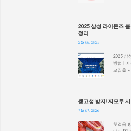
는 공식 
Adobe
에서 유입
크, .a
2025 삼성 라이온즈 
권한 등 
정리
화 202
2월 08, 2025
특히 AI
지 않으며
2025 
책 보기 
방법 | 
에 직접 
모집을 
다. 좋아
멤버십 혜
(Adblo
석, SK
블루 멤버
서 블루 
쌩고생 방지! 찌모루 시
삼성 라
1월 01, 2026
입" 진행
변화가 있
헛걸음 방
30,00