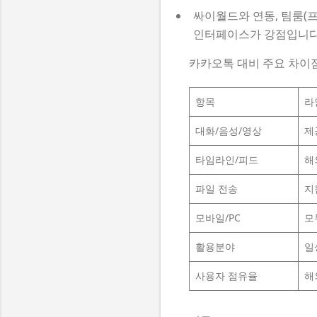
싸이월드와 연동, 팀룸(
인터페이스가 강점입니다
카카오톡 대비 주요 차이
항목
라
대화/음성/영상
제
타임라인/피드
해
파일 전송
지
모바일/PC
모
활용분야
일
사용자 점유율
해