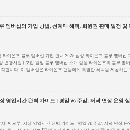
유튜브 알림이 아닌 광고성 팝업 이자, 악성 소프트웨어 유도 가능성 이
 공식 PDF 리더 다운로드 2. 피싱 및 악성 앱 가능성 판단 기준 출처
된 경우 업데이트를 긴급히 요구 하거나 '지금 클릭하세요' 식의 유
pk 파일 등 다운로드 요구 맞춤법 오류, 문법 오류 등 비전문적 메시지 
블루 멤버십의 가입 방법, 선예매 혜택, 회원권 판매 일정 및
개인정보 요구 📎 KISA 공식 홈페이지 (한국인터넷진흥원) 3. 2025 
5년 7월부터 유튜브는 반복적·비진정성 콘텐츠 에 대해 수익 제한 조
로 자동 생성된 콘텐츠 중 동일한 형식 반복 업로드 를 타깃으로 합니다.
 , 콘텐츠의 독창성과 진정성 을 유지한다면 문제되지 않습니다. 📎
삼성 라이온즈 블루 멤버십 가입 안내 2025 삼성 라이온즈 블루 멤버십 가
4. 광고 차단 프로그램 관련 정책 현재까지는 광고 차단 프로그램 사용
예상 변경사항 | 모집 일정 블루 멤버십 소개 삼성 라이온즈의 블루 멤버
뜨지는 않지만, 유튜브는 탐지 기술을 강화 중이며, 앞으로 제한 조치
시작합니다! 이 멤버십은 라이온즈 팬들에게 특별한 혜택을 제공하는 
하는 유튜버를 응원하고 싶다면 광고를 일시 허용 하는 것도 방법입니다
택 가장 큰 혜택은 일반 예매보다 하루 먼저 티켓을 예매할 수 있다는
ck Plus) 5. 요약 및 보안 수칙 유튜브에서 나타나는 P...
Y 지정석, SKY 자유석 티켓을 2,000원 할인받을 수 있고, 티켓 수수료까
십 가입 방법 가입은 삼성 라이온즈 몰에서 회원권을 구매한 후, 삼
회원 가입을 완료하면 됩니다. 구체적인 단계는 다음과 같아요: 모집 기간 
장 영업시간 완벽 가이드 | 평일 vs 주말, 저녁 연장 운영
이온즈 몰에서 블루 멤버십 회원권 선착순 구매 삼성 라이온즈 홈페이
 회원 가입 시 구매한 회원권 번호 입력 2025년 예상 변경사항 2025
을 것으로 예상됩니다: 회원 자격 기간이 2년에서 1년으로 단축될 수
지! 찌모루 시장 영업시간 완벽 가이드 | 평일 vs 주말, 저녁 연장 운
0원 정도로 조정될 수 있습니다. 혜택이 더욱 다양해질 가능성이 있어요. 2