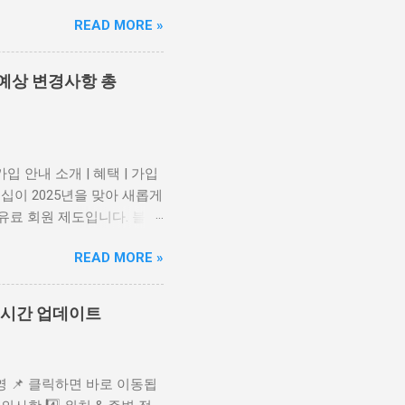
 높은 사기 형태입니다. 📎
READ MORE »
가 불분명 하거나 광고 네트워크
도 문구 사용 의심스러운 링
구성 로그인 정보, 원격 제어
 예상 변경사항 총
유튜브 광고 및 콘텐츠 정책 변
치를 강화하고 있습니다. 이는
 단, AI 사용 자체는 금지되
 유튜브 파트너 프로그램 정
입 안내 소개 | 혜택 | 가입
 시 경고 메시지 가 유튜브
십이 2025년을 맞아 새롭게
가 도입될 가능성 도 있습니
유료 회원 제도입니다. 블루
. 📎 광고 차단 프로그램
 점이에요. 또한, 외야 지정
READ MORE »
지 1,000원 추가 할인됩니다.
성 라이온즈 홈페이지나 앱에
확인 (2025년 2월 예정)
 실시간 업데이트
지나 앱에서 "블루 회원가
년 블루 멤버십에는 몇 가지
 있어요. 가입 금액이 1년에
영 📌 클릭하면 바로 이동됩
025 모집 일정 예상 2025