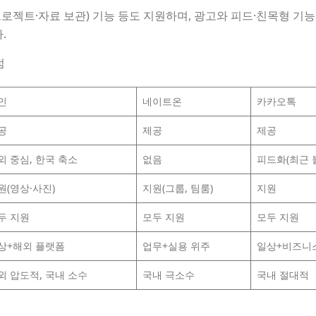
프로젝트·자료 보관) 기능 등도 지원하며, 광고와 피드·친목형 기
.
점
인
네이트온
카카오톡
공
제공
제공
외 중심, 한국 축소
없음
피드화(최근 
원(영상·사진)
지원(그룹, 팀룸)
지원
두 지원
모두 지원
모두 지원
상+해외 플랫폼
업무+실용 위주
일상+비즈니
외 압도적, 국내 소수
국내 극소수
국내 절대적