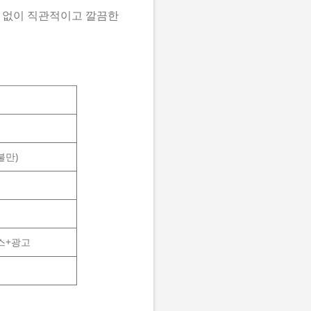
능 없이 직관적이고 깔끔한
불만)
스+광고